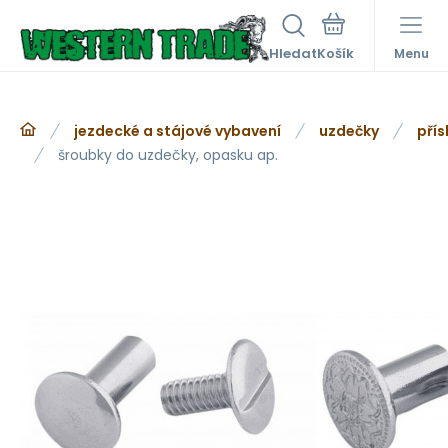
Hledat
Menu
jezdecké a stájové vybavení
uzdečky
přís
šroubky do uzdečky, opasku ap.