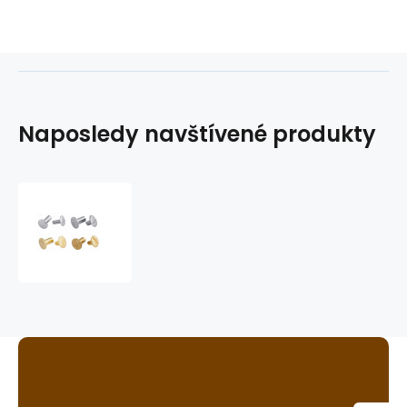
Naposledy navštívené produkty
šroubky
do
uzdečky,
opasku
ap.