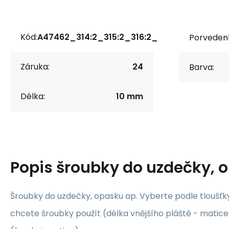
Kód:
A47462_314:2_315:2_316:2_
Porvedení
Záruka:
24
Barva:
Délka:
10 mm
Popis
šroubky do uzdečky, 
Šroubky do uzdečky, opasku ap. Vyberte podle tloušťk
chcete šroubky použít (délka vnějšího pláště - matice