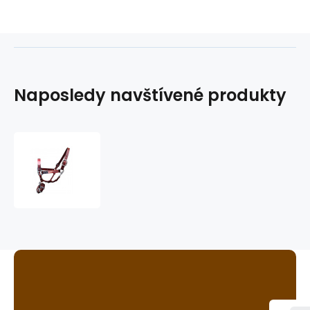
Naposledy navštívené produkty
showhalter
ohlávka
GVR
017