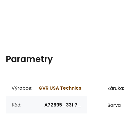
Parametry
Výrobce:
GVR USA Technics
Záruka:
Kód:
A72895_331:7_
Barva: