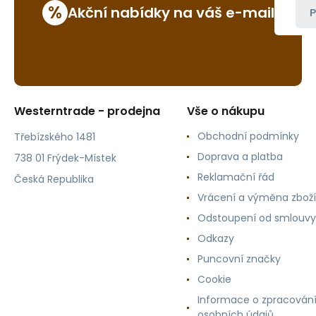
%
Akční nabídky na váš e-mail
P
Westerntrade - prodejna
Vše o nákupu
Obchodní podmínky
Třebízského 1481
Doprava a platba
738 01 Frýdek-Místek
Reklamační řád
Česká Republika
Vrácení a výměna zboží
Odstoupení od smlouvy
Odkazy
Puncovní značky
Cookie
Informace o zpracován
osobních údajů