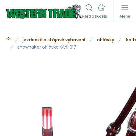
Hledat
Menu
jezdecké a stájové vybavení
ohlávky
halt
showhalter ohlávka GVR 017