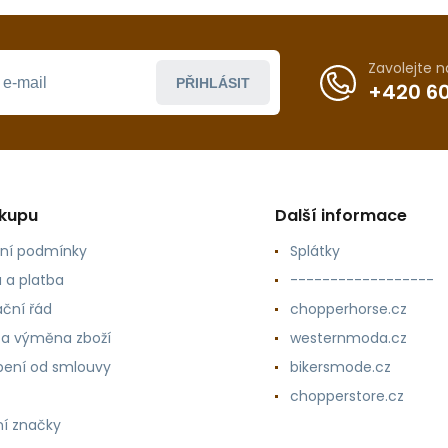
Zavolejte 
PŘIHLÁSIT
+420 60
ákupu
Další informace
ní podmínky
Splátky
 a platba
------------------
ční řád
chopperhorse.cz
 a výměna zboží
westernmoda.cz
ení od smlouvy
bikersmode.cz
chopperstore.cz
í značky