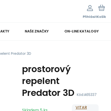
Přihlásit
Košík
AKTY
NAŠE ZNAČKY
ON-LINE KATALOGY
pelent Predator 3D
prostorový
repelent
Predator 3D
Kód:
A65337
VITAR
Skladem
5
ks