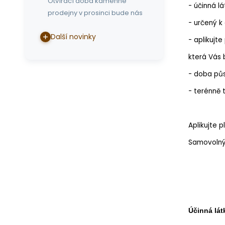
Otvírací doba kamenné
- účinná lá
prodejny v prosinci bude nás
- určený k
Další novinky
- aplikujt
která Vás
- doba půs
- t
erénně 
Aplikujte 
Samovolný
Účinná lát