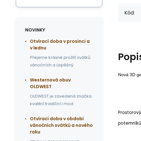
Kód:
NOVINKY
Otvírací doba v prosinci a
v lednu
Popi
Přejeme krásné prožití svátků
vánočních a úspěšný
Nová 3D ge
Westernová obuv
OLDWEST
OLDWEST je zavedená značka
kvalitní tradiční i mod
Prostorový
Otvírací doba v období
potemníků
vánočních svátků a nového
roku