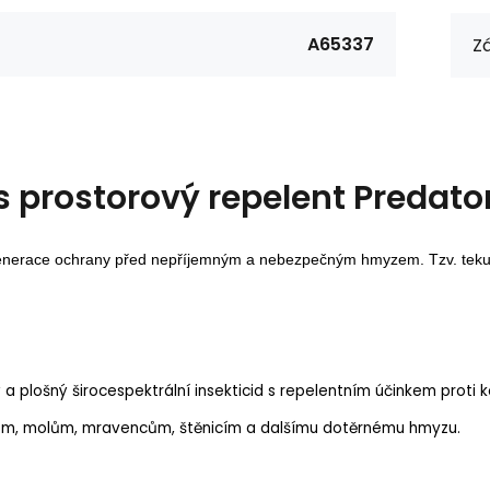
A65337
Zá
s
prostorový repelent Predato
nerace ochrany před nepříjemným a nebezpečným hmyzem. Tzv. tekutá
 a plošný širocespektrální insekticid s repelentním účinkem prot
m, molům, mravencům, štěnicím a dalšímu dotěrnému hmyzu.