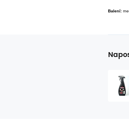
Balení:
mec
Napos