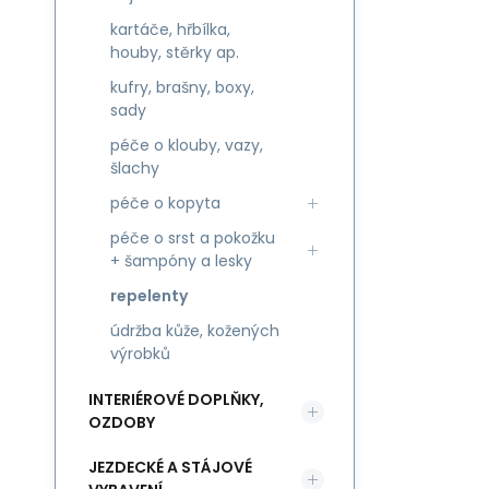
kartáče, hřbílka,
houby, stěrky ap.
kufry, brašny, boxy,
sady
péče o klouby, vazy,
šlachy
péče o kopyta
péče o srst a pokožku
+ šampóny a lesky
repelenty
údržba kůže, kožených
výrobků
INTERIÉROVÉ DOPLŇKY,
OZDOBY
JEZDECKÉ A STÁJOVÉ