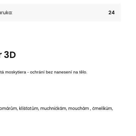
ruka:
24
r 3D
 moskytiera - ochrání bez nanesení na tělo.
i komárům, klíšťatům, muchničkám, mouchám , čmelíkúm,