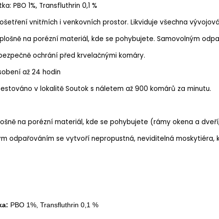
tka: PBO 1%, Transfluthrin 0,1 %
 ošetření vnitřních i venkovních prostor.
Likviduje všechna vývojov
e plošně na porézní materiál, kde se pohybujete. Samovolným odpa
 bezpečně ochrání před krvelačnými komáry.
obení až 24 hodin
testováno v lokalitě Soutok s náletem až 900 komárů za minutu.
plošně na porézní materiál, kde se pohybujete (rámy okena a dveří
m odpařováním se vytvoří nepropustná, neviditelná moskytiéra,
ka:
PBO 1%, Transfluthrin 0,1 %