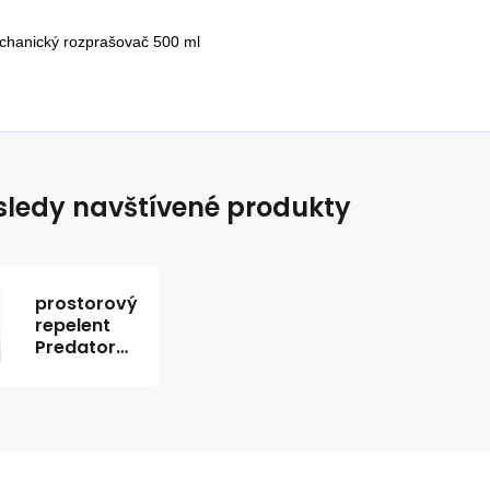
hanický rozprašovač 500 ml
ledy navštívené produkty
prostorový
repelent
Predator
3D