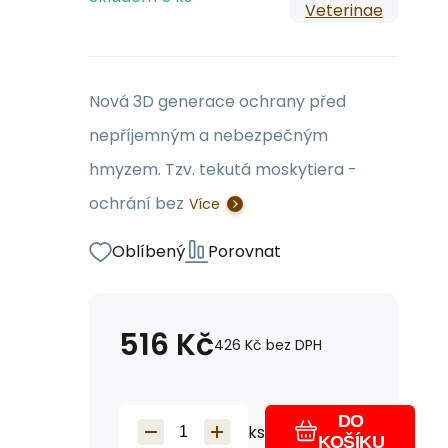
Veterinae
Nová 3D generace ochrany před
nepříjemným a nebezpečným
hmyzem. Tzv. tekutá moskytiera -
ochrání bez
Více
Oblíbený
Porovnat
516
Kč
426
Kč
bez DPH
DO
ks
KOŠÍKU