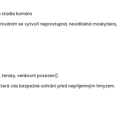
á stadia komára
řováním se vytvoří neprostupná, neviditelná moskytiera,
, terasy, venkovní posezení).
 která vás bezpečně ochrání před nepříjemným hmyzem.