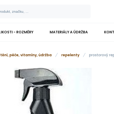
LIKOSTI - ROZMĚRY
MATERIÁLY A ÚDRŽBA
KONT
štění, péče, vitamíny, údržba
repelenty
prostorový re