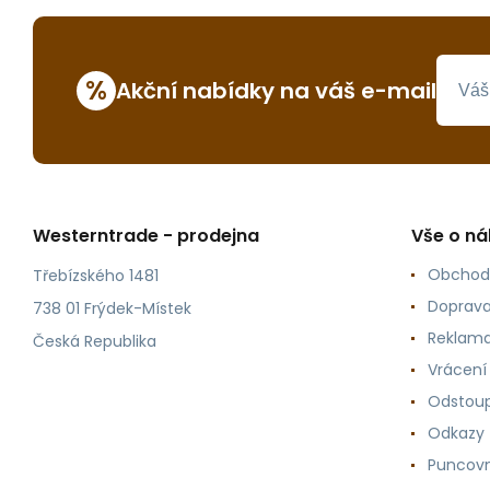
%
Akční nabídky na váš e-mail
Westerntrade - prodejna
Vše o n
Obchod
Třebízského 1481
Doprava
738 01 Frýdek-Místek
Reklama
Česká Republika
Vrácení
Odstoup
Odkazy
Puncovn