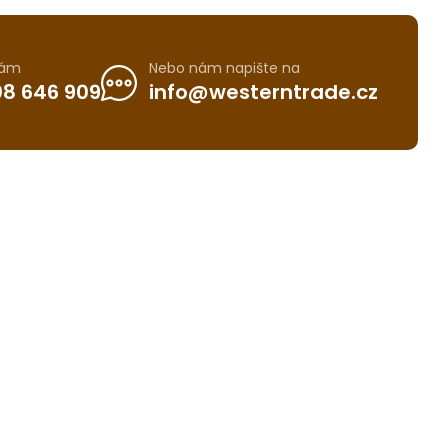
nám
Nebo nám napište na
8 646 909
info@westerntrade.cz