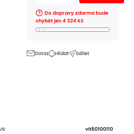
Do dopravy zdarma bude
chybět jen
4 324
Kč
Dotaz
Hlídat
Sdílet
AN:
vit50100110