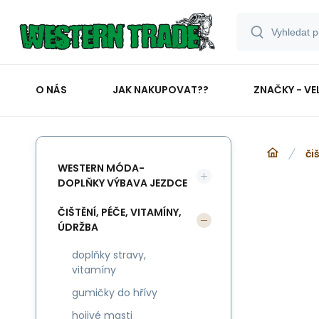
O NÁS
JAK NAKUPOVAT??
ZNAČKY - VE
či
WESTERN MÓDA-
DOPLŇKY VÝBAVA JEZDCE
ČIŠTĚNÍ, PÉČE, VITAMÍNY,
ÚDRŽBA
doplňky stravy,
vitamíny
gumičky do hřívy
hojivé masti