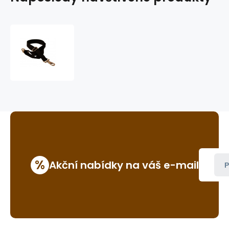
nastavitelný
popruh
k
dece
GVR
%
Akční nabídky na váš e-mail
P