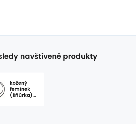
ledy navštívené produkty
kožený
řemínek
(šňůrka)
ke
klobouku s
karabinou