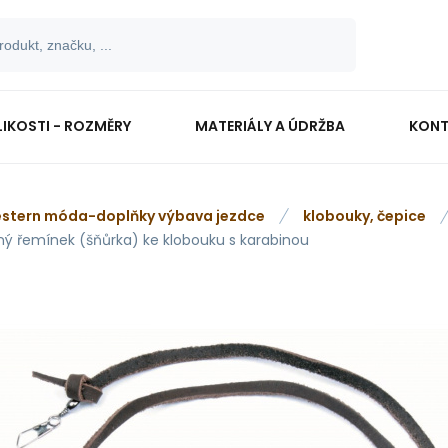
LIKOSTI - ROZMĚRY
MATERIÁLY A ÚDRŽBA
KONT
stern móda-doplňky výbava jezdce
klobouky, čepice
ný řemínek (šňůrka) ke klobouku s karabinou