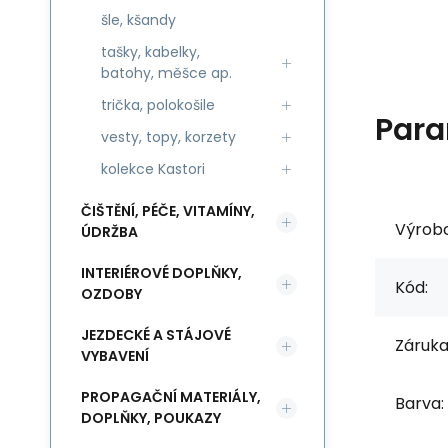
šle, kšandy
tašky, kabelky,
batohy, měšce ap.
trička, polokošile
Para
vesty, topy, korzety
kolekce Kastori
ČIŠTĚNÍ, PÉČE, VITAMÍNY,
Výrob
ÚDRŽBA
INTERIÉROVÉ DOPLŇKY,
Kód:
OZDOBY
JEZDECKÉ A STÁJOVÉ
Záruka
VYBAVENÍ
PROPAGAČNÍ MATERIÁLY,
Barva:
DOPLŇKY, POUKAZY