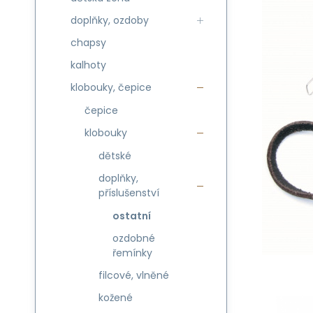
doplňky, ozdoby
chapsy
kalhoty
klobouky, čepice
čepice
klobouky
dětské
doplňky,
příslušenství
ostatní
ozdobné
řemínky
filcové, vlněné
kožené