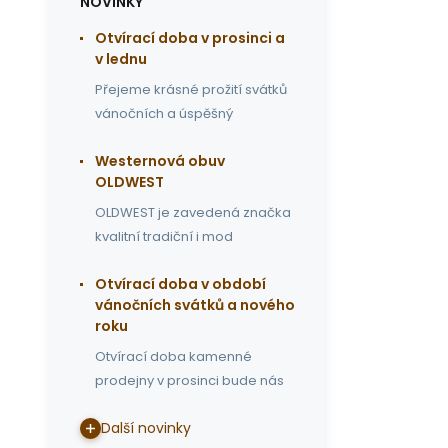
NOVINKY
Otvírací doba v prosinci a
v lednu
Přejeme krásné prožití svátků
vánočních a úspěšný
Westernová obuv
OLDWEST
OLDWEST je zavedená značka
kvalitní tradiční i mod
Otvírací doba v období
vánočních svátků a nového
roku
Otvírací doba kamenné
prodejny v prosinci bude nás
Další novinky