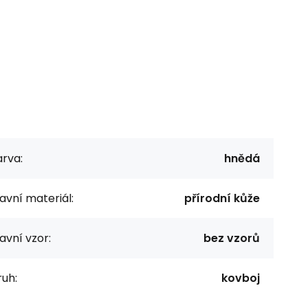
rva:
hnědá
avní materiál:
přírodní kůže
avní vzor:
bez vzorů
uh:
kovboj