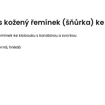
s
kožený řemínek (šňůrka) ke
emínek ke klobouku s karabinou a svorkou
rná, hnědá