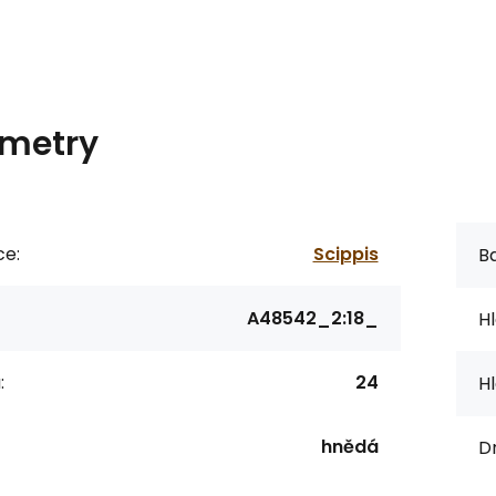
metry
ce:
Scippis
Ba
A48542_2:18_
Hl
:
24
Hl
hnědá
Dr