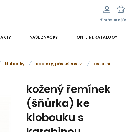
Přihlásit
Košík
AKTY
NAŠE ZNAČKY
ON-LINE KATALOGY
klobouky
doplňky, příslušenství
ostatní
kožený řemínek
(šňůrka) ke
klobouku s
karabinou