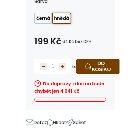
Barva:
černá
hnědá
199
Kč
164
Kč
bez DPH
DO
ks
KOŠÍKU
Do dopravy zdarma bude
chybět jen
4 641
Kč
Dotaz
Hlídat
Sdílet