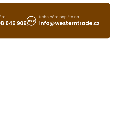
nám
Nebo nám napište na
8 646 909
info@westerntrade.cz