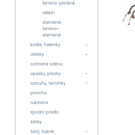
lamino-plstěné
oilskin
slaměné,
lamino-
slaměné
košile, halenky
obleky
ochrana oděvu
opasky, přezky
ostruhy, řemínky
poncha
rukavice
spodní prádlo
šátky
šaty, sukně