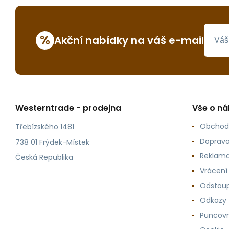
%
Akční nabídky na váš e-mail
Westerntrade - prodejna
Vše o n
Obchod
Třebízského 1481
Doprava
738 01 Frýdek-Místek
Reklama
Česká Republika
Vrácení
Odstoup
Odkazy
Puncovn