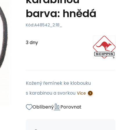
barva: hnědá
Kód:
A48542_2:18_
3 dny
Kožený řemínek ke klobouku
s karabinou a svorkou
Více
Oblíbený
Porovnat