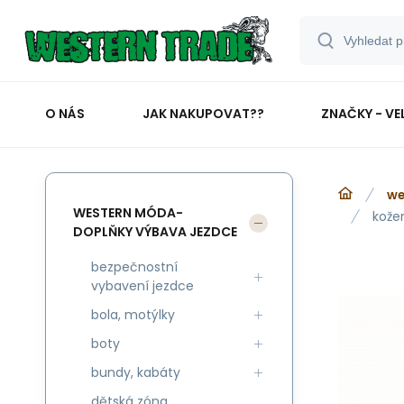
O NÁS
JAK NAKUPOVAT??
ZNAČKY - VE
we
WESTERN MÓDA-
kože
DOPLŇKY VÝBAVA JEZDCE
bezpečnostní
vybavení jezdce
bola, motýlky
boty
bundy, kabáty
dětská zóna