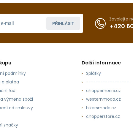
Zavolejte 
PŘIHLÁSIT
+420 60
ákupu
Další informace
ní podmínky
Splátky
 a platba
------------------
ční řád
chopperhorse.cz
 a výměna zboží
westernmoda.cz
ení od smlouvy
bikersmode.cz
chopperstore.cz
í značky