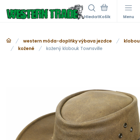
Hledat
Menu
western móda-doplňky výbava jezdce
klobou
kožené
kožený klobouk Townsville