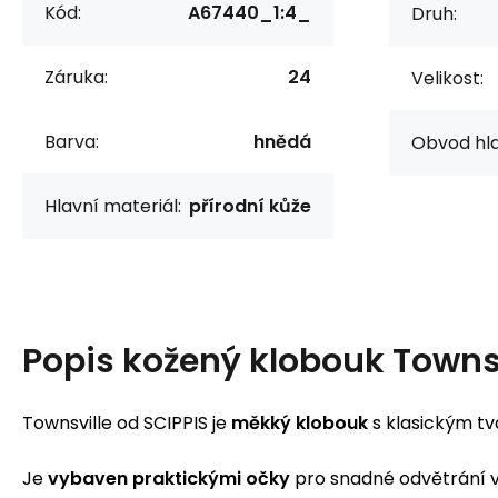
Kód:
A67440_1:4_
Druh:
Záruka:
24
Velikost:
Barva:
hnědá
Obvod hla
Hlavní materiál:
přírodní kůže
Popis
kožený klobouk Townsv
Townsville od SCIPPIS je
měkký klobouk
s klasickým t
Je
vybaven praktickými očky
pro snadné odvětrání 