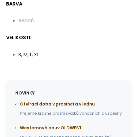
BARVA:
hnědá
VELIKOSTI:
S, M, L, XL
NOVINKY
Otvírací doba v prosinci a v lednu
Přejeme krásné prožití svátků vánočních a úspěšný
Westernová obuv OLDWEST