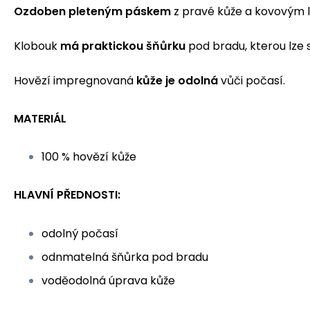
Ozdoben pleteným páskem
z pravé kůže a kovovým 
Klobouk
má praktickou šňůrku
pod bradu, kterou lze
Hovězí impregnovaná
kůže je odolná
vůči počasí.
MATERIÁL
100 % hovězí kůže
HLAVNÍ PŘEDNOSTI:
odolný počasí
odnmatelná šňůrka pod bradu
voděodolná úprava kůže