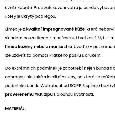
uvnitř kabátu. Proti zafukování větru je bunda vybaven
který je ukrytý pod légou.
Límec je
z kvalitní impregnované kůže
, která nebarví 
skladem pouze límec z manšestru. U velikostí M, L, si 
límec kožený nebo z manšestru
. Uveďte v poznámce 
lze uzavřít za pomocí krátkého pásku s drukem.
Do extrémních podmínek je zapotřebí nejen bunda s
ochranou, ale také s kvalitními zipy, na které se může
podmínku bunda Walkabout od SCIPPIS splňuje beze zb
prověřenému YKK zipu
s dlouhou životností.
MATERIÁL: