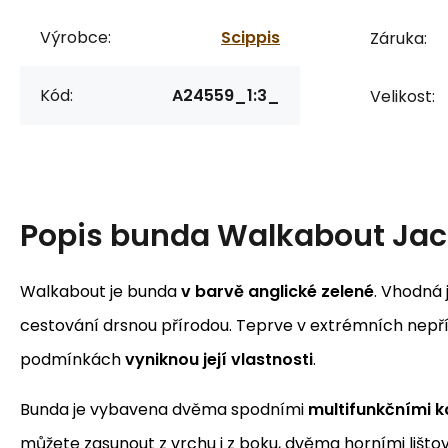
Výrobce:
Scippis
Záruka:
Kód:
A24559_1:3_
Velikost:
Popis
bunda Walkabout Jac
Walkabout je bunda
v barvě anglické zelené
. Vhodná 
cestování drsnou přírodou. Teprve v extrémních nepří
podmínkách
vyniknou její vlastnosti
.
Bunda je vybavena dvěma spodními
multifunkčními 
můžete zasunout z vrchu i z boku, dvěma horními lišto