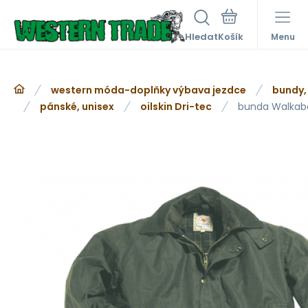
Hledat
Menu
western móda-doplňky výbava jezdce
bundy,
pánské, unisex
oilskin Dri-tec
bunda Walkab