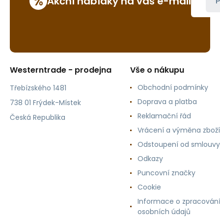
%
Akční nabídky na váš e-mail
P
Westerntrade - prodejna
Vše o nákupu
Obchodní podmínky
Třebízského 1481
Doprava a platba
738 01 Frýdek-Místek
Reklamační řád
Česká Republika
Vrácení a výměna zboží
Odstoupení od smlouvy
Odkazy
Puncovní značky
Cookie
Informace o zpracován
osobních údajů