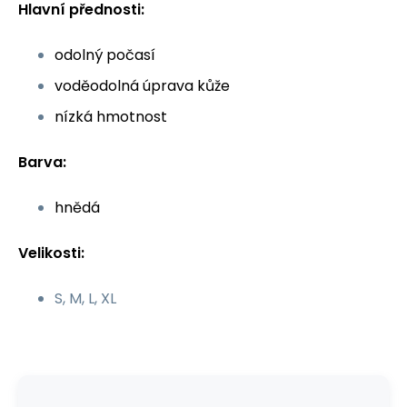
Hlavní přednosti:
odolný počasí
voděodolná úprava kůže
nízká hmotnost
Barva:
hnědá
Velikosti:
S, M, L, XL