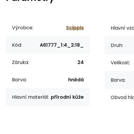
Výrobce:
Scippis
Hlavní vzo
Kód:
A61777_1:4_2:18_
Druh:
Záruka:
24
Velikost:
Barva:
hnědá
Barva:
Hlavní materiál:
přírodní kůže
Obvod hla