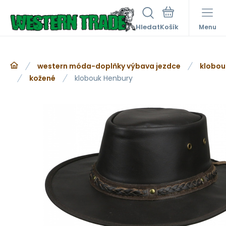
Hledat
Menu
western móda-doplňky výbava jezdce
klobou
kožené
klobouk Henbury