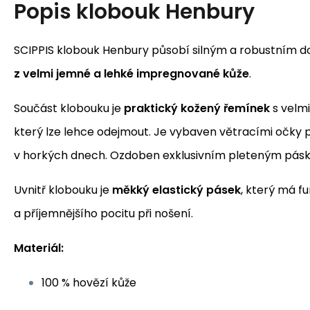
Popis
klobouk Henbury
SCIPPIS klobouk Henbury působí silným a robustním 
z velmi jemné a lehké impregnované kůže
.
Součást klobouku je
praktický kožený řemínek
s velm
který lze lehce odejmout. Je vybaven větracími očky 
v horkých dnech. Ozdoben exklusivním pleteným pásk
Uvnitř klobouku je
měkký
elastický pásek
, který má f
a příjemnějšího pocitu při nošení.
Materiál:
100 % hovězí kůže