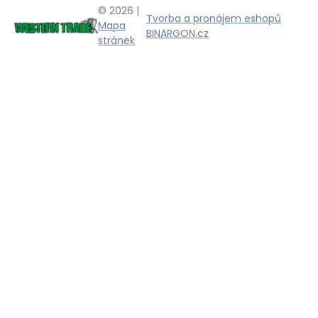
© 2026 |
Tvorba a pronájem eshopů
Mapa
BINARGON.cz
stránek