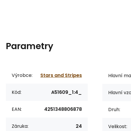
Parametry
Výrobce:
Stars and Stripes
Hlavní mat
Kód:
A51609_1:4_
Hlavní vzo
EAN:
4251348806878
Druh:
Záruka:
24
Velikost: