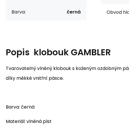
Barva:
černá
Obvod hla
Popis
klobouk GAMBLER
Tvarovatelný vlněný klobouk s koženým ozdobným pá
díky měkké vnitřní pásce.
Barva: černá
Materiál: vlněná plst