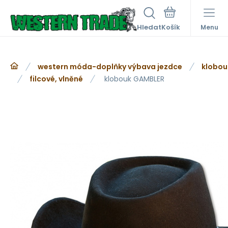
Hledat
Menu
western móda-doplňky výbava jezdce
klobou
filcové, vlněné
klobouk GAMBLER