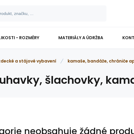
LIKOSTI - ROZMĚRY
MATERIÁLY A ÚDRŽBA
KONT
zdecké a stájové vybavení
kamaše, bandáže, chrániče ap
ouhavky, šlachovky, kam
gorie neobsahuje žádné produ