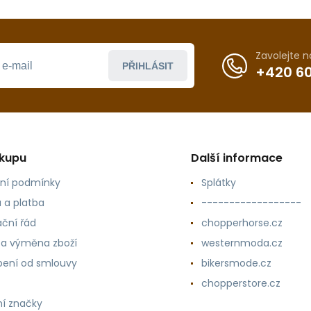
Zavolejte 
PŘIHLÁSIT
+420 60
ákupu
Další informace
ní podmínky
Splátky
 a platba
------------------
ční řád
chopperhorse.cz
 a výměna zboží
westernmoda.cz
ení od smlouvy
bikersmode.cz
chopperstore.cz
í značky