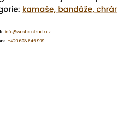
gorie:
kamaše, bandáže, chrán
:
info@westerntrade.cz
on:
+420 608 646 909