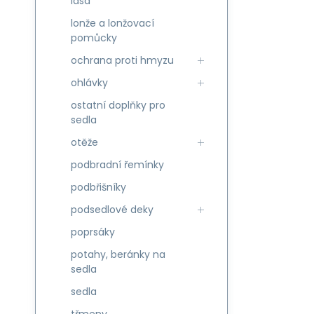
lasa
lonže a lonžovací
pomůcky
ochrana proti hmyzu
ohlávky
ostatní doplňky pro
sedla
otěže
podbradní řemínky
podbřišníky
podsedlové deky
poprsáky
potahy, beránky na
sedla
sedla