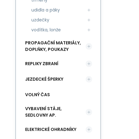
třmeny
udidla a páky
uzdečky
vodítka, lonže
PROPAGAČNÍ MATERIÁLY,
DOPLŇKY, POUKAZY
REPLIKY ZBRANÍ
JEZDECKÉ ŠPERKY
VOLNÝ ČAS
VYBAVENÍ STÁJE,
SEDLOVNY AP.
ELEKTRICKÉ OHRADNÍKY