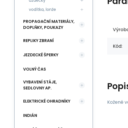
Para
uzdečky
vodítka, lonže
PROPAGAČNÍ MATERIÁLY,
DOPLŇKY, POUKAZY
Výrob
REPLIKY ZBRANÍ
Kód:
JEZDECKÉ ŠPERKY
VOLNÝ ČAS
VYBAVENÍ STÁJE,
Popi
SEDLOVNY AP.
ELEKTRICKÉ OHRADNÍKY
Kožené v
INDIÁN