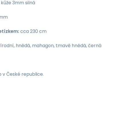
kůže 3mm silná
mm
řetízkem:
cca 230 cm
írodní, hnědá, mahagon, tmavě hnědá, černá
 v České republice.