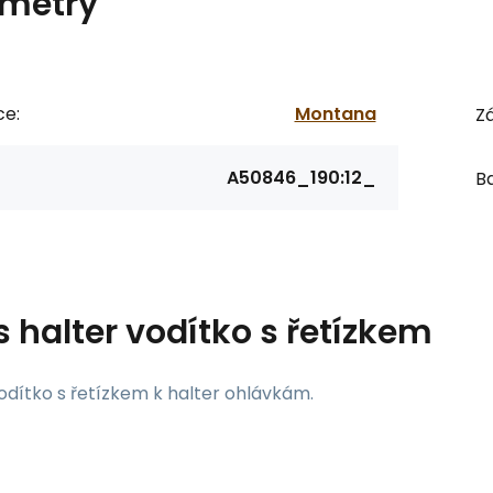
metry
ce:
Montana
Zá
A50846_190:12_
Ba
s
halter vodítko s řetízkem
odítko s řetízkem k halter ohlávkám.