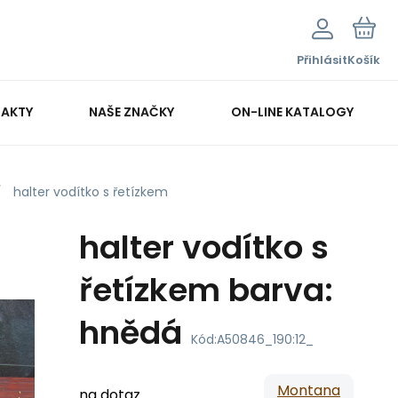
Přihlásit
Košík
AKTY
NAŠE ZNAČKY
ON-LINE KATALOGY
halter vodítko s řetízkem
halter vodítko s
řetízkem barva:
hnědá
Kód:
A50846_190:12_
Montana
na dotaz