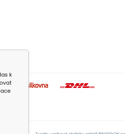
las k
zovat
zace
Tvorbu webové stránky
zajistil
BINARGON.cz