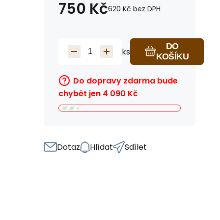
750
Kč
620
Kč
bez DPH
DO
ks
KOŠÍKU
Do dopravy zdarma bude
chybět jen
4 090
Kč
Dotaz
Hlídat
Sdílet