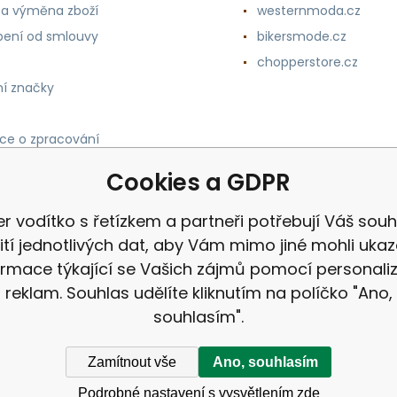
 a výměna zboží
westernmoda.cz
ení od smlouvy
bikersmode.cz
chopperstore.cz
í značky
ce o zpracování
h údajů
Cookies a GDPR
er vodítko s řetízkem a partneři potřebují Váš souh
ití jednotlivých dat, aby Vám mimo jiné mohli uka
ormace týkající se Vašich zájmů pomocí personali
reklam. Souhlas udělíte kliknutím na políčko "Ano,
souhlasím".
Zamítnout vše
Ano, souhlasím
Podrobné nastavení s vysvětlením zde
ek