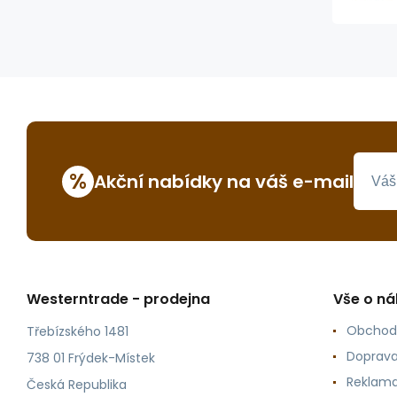
%
Akční nabídky na váš e-mail
Westerntrade - prodejna
Vše o n
Obchod
Třebízského 1481
Doprava
738 01 Frýdek-Místek
Reklama
Česká Republika