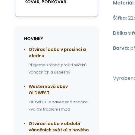
KOVÁŘ, PODKOVÁŘ
Materiál:
Šířka:
22
Délka s 
NOVINKY
Barva:
př
Otvírací doba v prosinci a
v lednu
Přejeme krásné prožití svátků
vánočních a úspěšný
Vyrobeno
Westernová obuv
OLDWEST
OLDWEST je zavedená značka
kvalitní tradiční i mod
Otvírací doba v období
vánočních svátků a nového