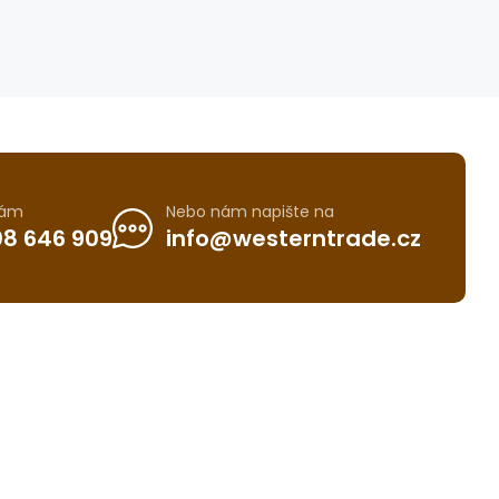
nám
Nebo nám napište na
8 646 909
info@westerntrade.cz