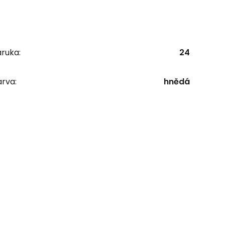
ruka:
24
rva:
hnědá