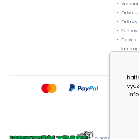
Vrácení
Odstoup
Odkazy
Puncovn
Cookie
Informa
osobníc
halt
využ
inf
© 2026 |
Mapa strán