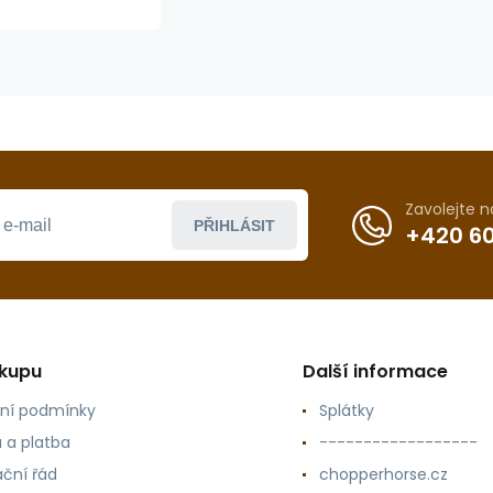
Zavolejte 
PŘIHLÁSIT
+420 60
ákupu
Další informace
ní podmínky
Splátky
 a platba
------------------
ční řád
chopperhorse.cz