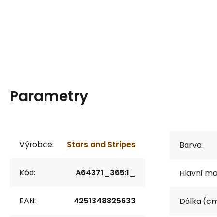
Parametry
Výrobce:
Stars and Stripes
Barva:
Kód:
A64371_365:1_
Hlavní mat
EAN:
4251348825633
Délka (cm