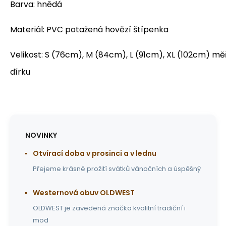
Barva: hnědá
Materiál: PVC potažená hovězí štípenka
Velikost: S (76cm), M (84cm), L (91cm), XL (102cm) mě
dírku
NOVINKY
Otvírací doba v prosinci a v lednu
Přejeme krásné prožití svátků vánočních a úspěšný
Westernová obuv OLDWEST
OLDWEST je zavedená značka kvalitní tradiční i
mod