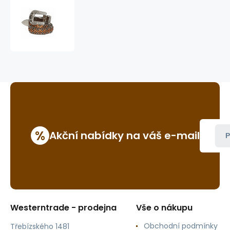
dámský
westernový
opasek
STONE-
5
%
Akční nabídky na váš e-mail
P
Westerntrade - prodejna
Vše o nákupu
Obchodní podmínky
Třebízského 1481