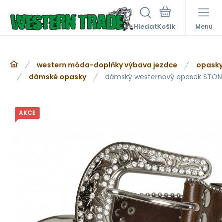
Hledat
Menu
western móda-doplňky výbava jezdce
opasky
dámské opasky
dámský westernový opasek STON
AKCE