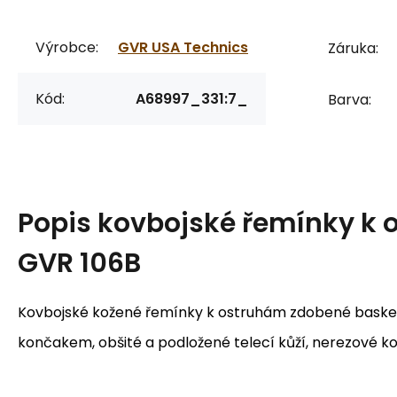
Výrobce:
GVR USA Technics
Záruka:
Kód:
A68997_331:7_
Barva:
Popis
kovbojské řemínky k
GVR 106B
Kovbojské kožené řemínky k ostruhám zdobené bask
končakem, obšité a podložené telecí kůží, nerezové ko