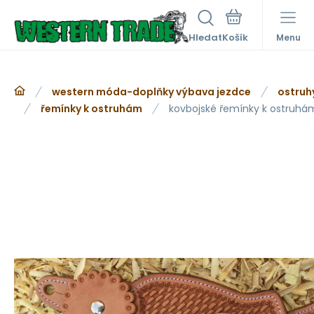
Hledat
Menu
western móda-doplňky výbava jezdce
ostruh
řemínky k ostruhám
kovbojské řemínky k ostruhá