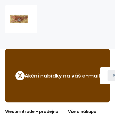
kovbojské
řemínky
k
ostruhám
GVR
106B
%
Akční nabídky na váš e-mail
P
Westerntrade - prodejna
Vše o nákupu