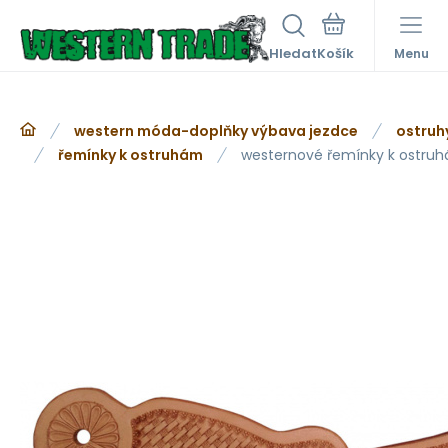
Hledat
Menu
western móda-doplňky výbava jezdce
ostruh
řemínky k ostruhám
westernové řemínky k ostru