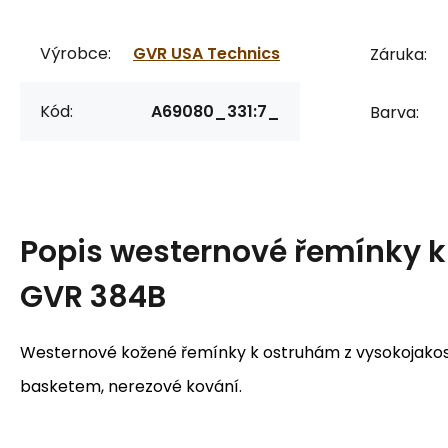
Výrobce:
GVR USA Technics
Záruka:
Kód:
A69080_331:7_
Barva:
Popis
westernové řemínky 
GVR 384B
Westernové kožené řemínky k ostruhám z vysokojako
basketem,
nerezové kování.