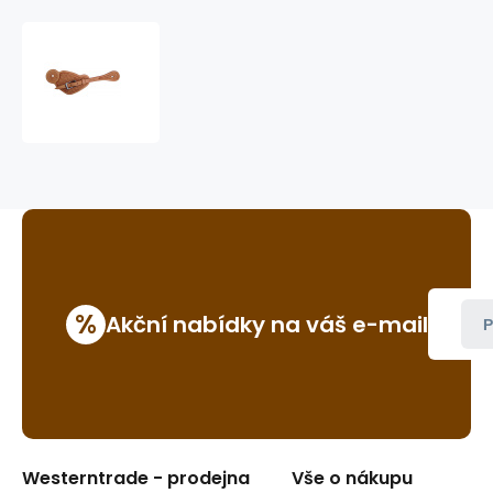
westernové
řemínky
k
ostruhám
GVR
384B
%
Akční nabídky na váš e-mail
P
Westerntrade - prodejna
Vše o nákupu