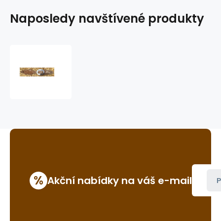
Naposledy navštívené produkty
westernové
řemínky
k
ostruhám
GVR
446
%
Akční nabídky na váš e-mail
P