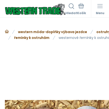
Hledat
Menu
western móda-doplňky výbava jezdce
ostruh
řemínky k ostruhám
westernové řemínky k ostru