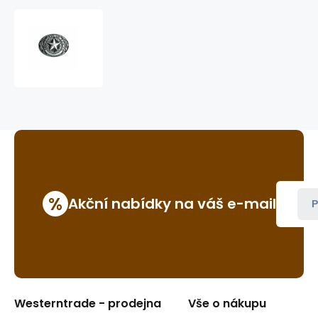
westernová
přezka
na
opasek
GS-
438
%
Akční nabídky na váš e-mail
P
Westerntrade - prodejna
Vše o nákupu