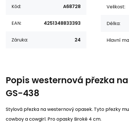
Kód:
A68728
Velikost:
EAN:
4251348833393
Délka:
Záruka:
24
Hlavní mat
Popis
westernová přezka na
GS-438
Stylová přezka na westernový opasek. Tyto přezky mu
cowboy a cowgirl. Pro opasky široké 4 cm.