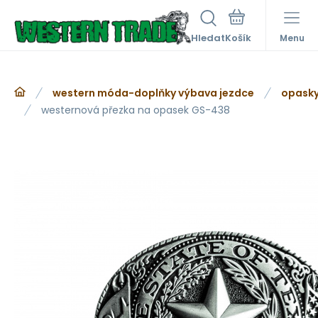
Hledat
Menu
western móda-doplňky výbava jezdce
opasky
westernová přezka na opasek GS-438