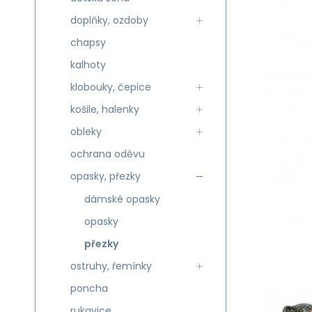
doplňky, ozdoby
chapsy
kalhoty
klobouky, čepice
košile, halenky
obleky
ochrana oděvu
opasky, přezky
dámské opasky
opasky
přezky
ostruhy, řemínky
poncha
rukavice