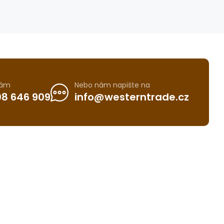
nám
Nebo nám napište na
8 646 909
info@westerntrade.cz