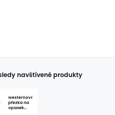
ledy navštívené produkty
westernová
přezka na
opasek
GS-426