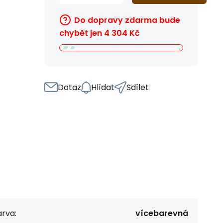
Do dopravy zdarma bude
chybět jen
4 304
Kč
Dotaz
Hlídat
Sdílet
rva:
vícebarevná