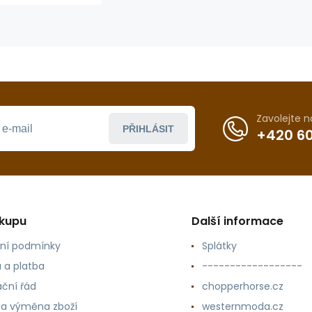
Zavolejte 
PŘIHLÁSIT
+420 60
ákupu
Další informace
ní podmínky
Splátky
 a platba
------------------
ční řád
chopperhorse.cz
 a výměna zboží
westernmoda.cz