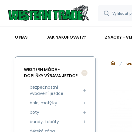
O NÁS
JAK NAKUPOVAT??
ZNAČKY - VE
we
WESTERN MÓDA-
DOPLŇKY VÝBAVA JEZDCE
bezpečnostní
vybavení jezdce
bola, motýlky
boty
bundy, kabáty
dětská zóna