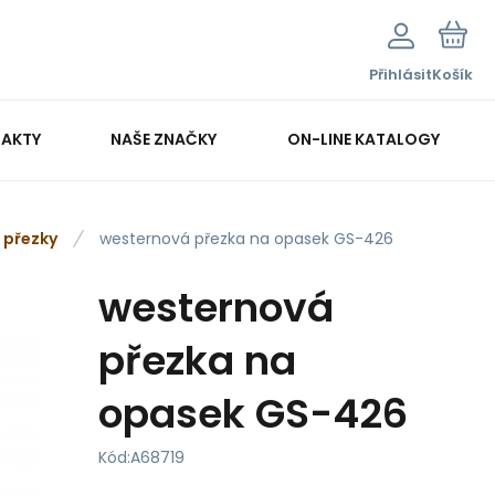
Přihlásit
Košík
AKTY
NAŠE ZNAČKY
ON-LINE KATALOGY
přezky
westernová přezka na opasek GS-426
westernová
přezka na
opasek GS-426
Kód:
A68719