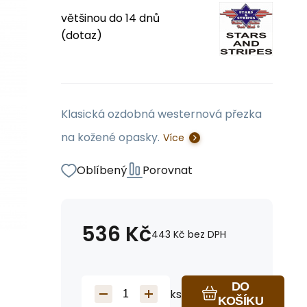
většinou do 14 dnů
(dotaz)
Klasická ozdobná westernová přezka
na kožené opasky.
Více
Oblíbený
Porovnat
536
Kč
443
Kč
bez DPH
DO
ks
KOŠÍKU