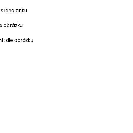
slitina zinku
e obrázku
í:
dle obrázku