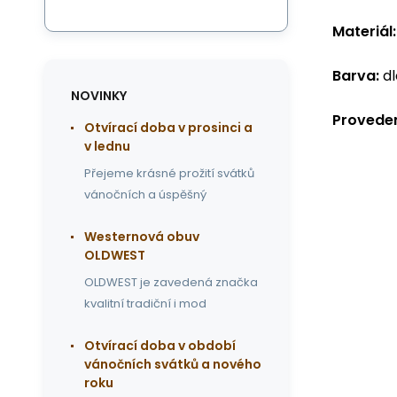
Materiál:
Barva:
dl
NOVINKY
Proveden
Otvírací doba v prosinci a
v lednu
Přejeme krásné prožití svátků
vánočních a úspěšný
Westernová obuv
OLDWEST
OLDWEST je zavedená značka
kvalitní tradiční i mod
Otvírací doba v období
vánočních svátků a nového
roku