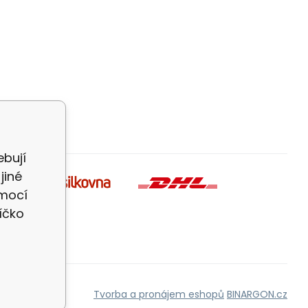
bují
jiné
omocí
íčko
Tvorba a pronájem eshopů
BINARGON.cz