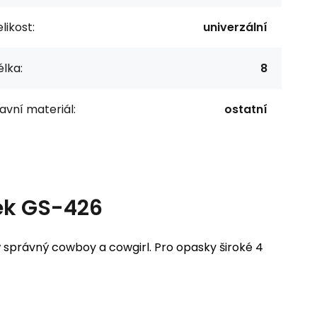
likost:
univerzální
lka:
8
avní materiál:
ostatní
ek GS-426
 správný cowboy a cowgirl. Pro opasky široké 4