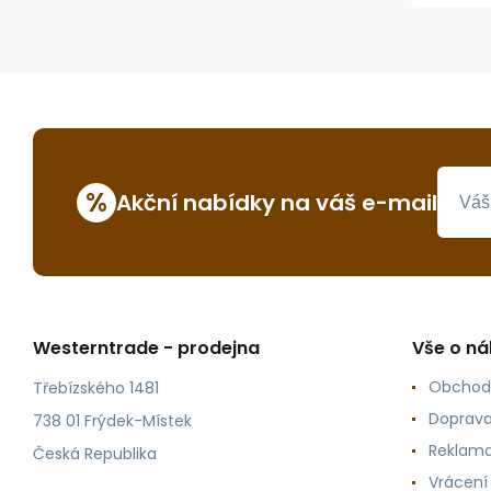
%
Akční nabídky na váš e-mail
Westerntrade - prodejna
Vše o n
Obchod
Třebízského 1481
Doprava
738 01 Frýdek-Místek
Reklama
Česká Republika
Vrácení