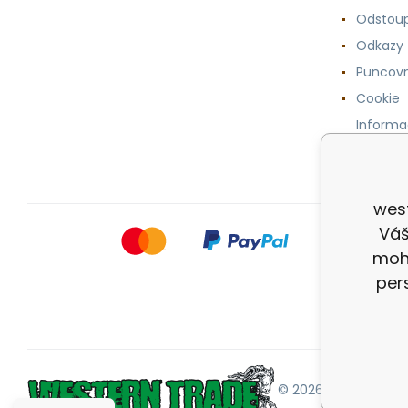
Odstoup
Odkazy
Puncovn
Cookie
Informa
osobníc
wes
Váš
mohl
per
© 2026 |
Mapa strán