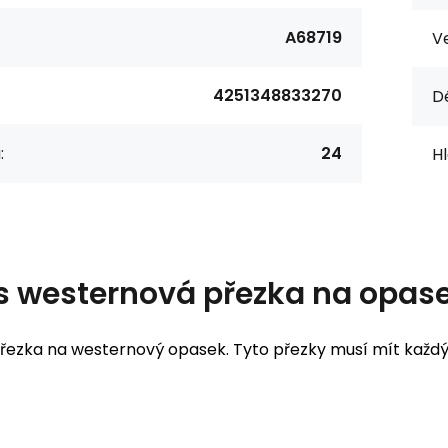
A68719
Ve
4251348833270
Dé
:
24
Hl
s
westernová přezka na opas
přezka na westernový opasek. Tyto přezky musí mít každý