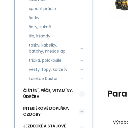
spodní prádlo
šátky
šaty, sukně
šle, kšandy
tašky, kabelky,
batohy, měšce ap.
trička, polokošile
vesty, topy, korzety
kolekce Kastori
Para
ČIŠTĚNÍ, PÉČE, VITAMÍNY,
ÚDRŽBA
INTERIÉROVÉ DOPLŇKY,
OZDOBY
Výrob
JEZDECKÉ A STÁJOVÉ