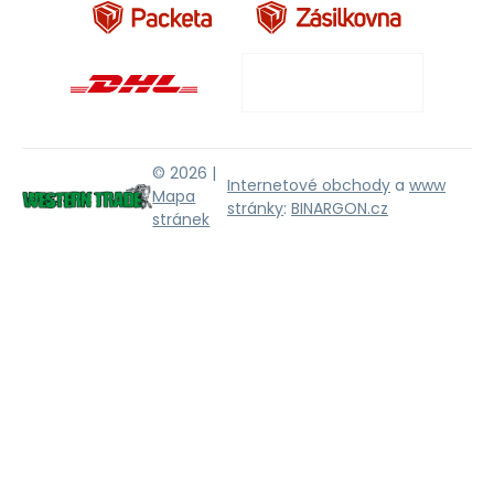
© 2026 |
Internetové obchody
a
www
Mapa
stránky
:
BINARGON.cz
stránek