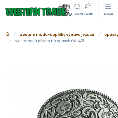
Hledat
Menu
western móda-doplňky výbava jezdce
opasky
westernová přezka na opasek GS-421