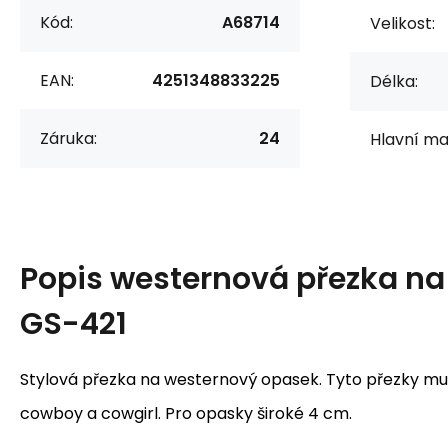
Kód:
A68714
Velikost:
EAN:
4251348833225
Délka:
Záruka:
24
Hlavní mat
Popis
westernová přezka na
GS-421
Stylová přezka na westernový opasek. Tyto přezky mu
cowboy a cowgirl. Pro opasky široké 4 cm.