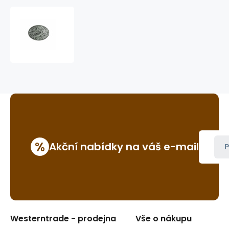
westernová
přezka
na
opasek
GS-
421
%
Akční nabídky na váš e-mail
P
Westerntrade - prodejna
Vše o nákupu