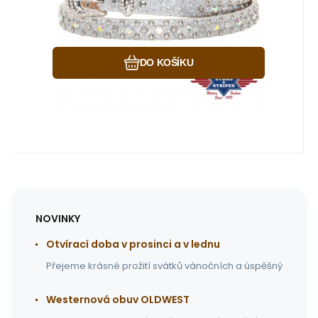
Oblíbený
Porovnat
DO KOŠÍKU
NOVINKY
Otvírací doba v prosinci a v lednu
Přejeme krásné prožití svátků vánočních a úspěšný
Westernová obuv OLDWEST