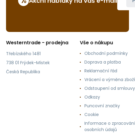
%
Akční nabídky na váš e-mail
P
Westerntrade - prodejna
Vše o nákupu
Obchodní podmínky
Třebízského 1481
Doprava a platba
738 01 Frýdek-Místek
Reklamační řád
Česká Republika
Vrácení a výměna zboží
Odstoupení od smlouvy
Odkazy
Puncovní značky
Cookie
Informace o zpracován
osobních údajů