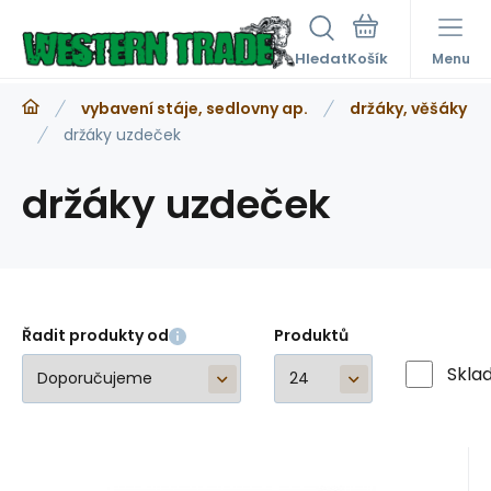
Hledat
Menu
vybavení stáje, sedlovny ap.
držáky, věšáky
držáky uzdeček
držáky uzdeček
Řadit produkty od
Produktů
Skla