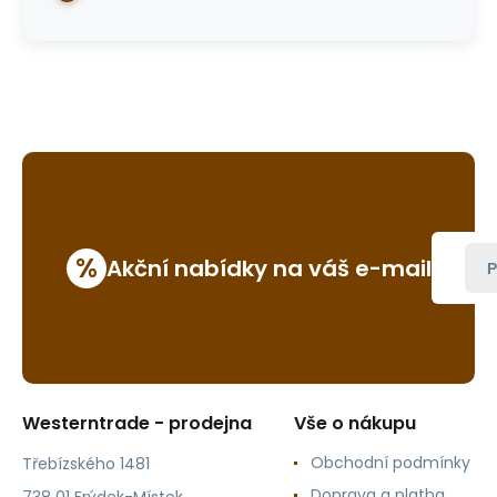
%
Akční nabídky na váš e-mail
P
Westerntrade - prodejna
Vše o nákupu
Obchodní podmínky
Třebízského 1481
Doprava a platba