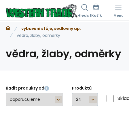
Hledat
Menu
vybavení stáje, sedlovny ap.
vědra, žlaby, odměrky
vědra, žlaby, odměrky
Řadit produkty od
Produktů
Skla