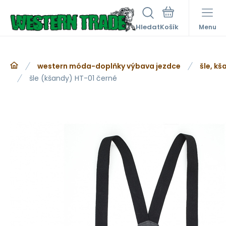
Hledat
Menu
western móda-doplňky výbava jezdce
šle, kš
šle (kšandy) HT-01 černé