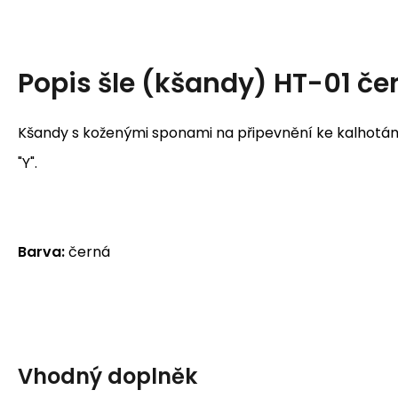
Popis
šle (kšandy) HT-01 če
Kšandy s koženými sponami na připevnění ke kalhotá
"Y".
Barva:
černá
Vhodný doplněk