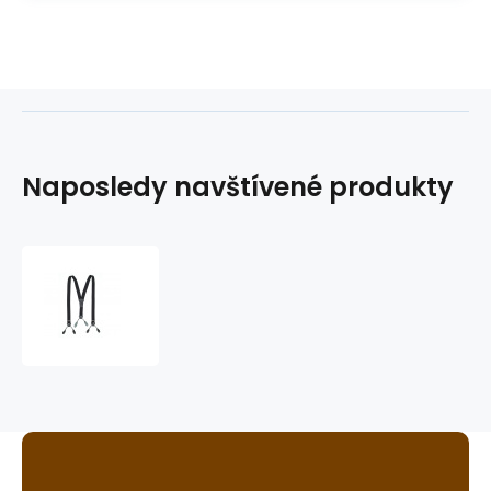
Naposledy navštívené produkty
šle
(kšandy)
HT-
01
černé