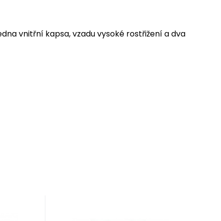
 jedna vnitřní kapsa, vzadu vysoké rostřižení a dva
EAN:
Kód:
4251348808902
A20403
Skladem
1
ks