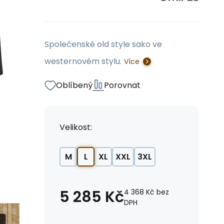
Společenské old style sako ve
westernovém stylu.
Více
Oblíbený
Porovnat
Velikost:
M
L
XL
XXL
3XL
5 285
Kč
4 368
Kč
bez
DPH