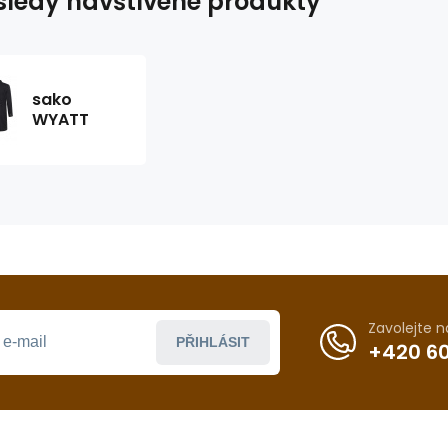
ledy navštívené produkty
sako
WYATT
Zavolejte 
PŘIHLÁSIT
+420 60