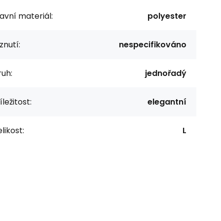
avní materiál:
polyester
znutí:
nespecifikováno
uh:
jednořadý
íležitost:
elegantní
likost:
L