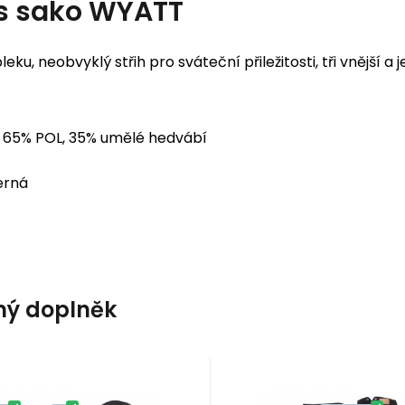
s
sako WYATT
leku, neobvyklý střih pro sváteční přiležitosti, tři vnější a
65% POL, 35% umělé hedvábí
erná
ý doplněk
Kód:
A20315
Kód:
A20369
Skladem
2
ks
Skladem
3
ks