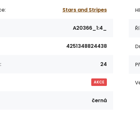
ce:
Stars and Stripes
Hl
A20366_1:4_
Ří
4251348824438
Dr
:
24
Př
Ve
AKCE
černá