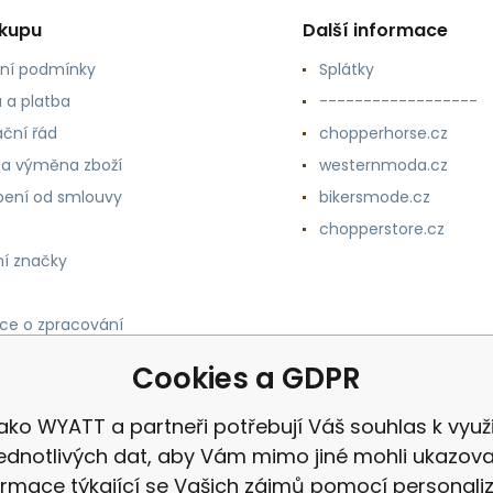
ákupu
Další informace
ní podmínky
Splátky
 a platba
------------------
ční řád
chopperhorse.cz
 a výměna zboží
westernmoda.cz
ení od smlouvy
bikersmode.cz
chopperstore.cz
í značky
ce o zpracování
h údajů
Cookies a GDPR
ako WYATT a partneři potřebují Váš souhlas k využi
jednotlivých dat, aby Vám mimo jiné mohli ukazova
ormace týkající se Vašich zájmů pomocí personali