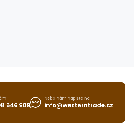
nám
Nebo nám napište na
8 646 909
info@westerntrade.cz