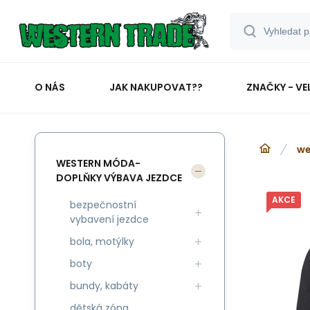
O NÁS
JAK NAKUPOVAT??
ZNAČKY - VE
we
WESTERN MÓDA-
DOPLŇKY VÝBAVA JEZDCE
AKCE
bezpečnostní
vybavení jezdce
bola, motýlky
boty
bundy, kabáty
dětská zóna