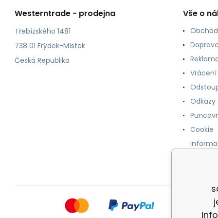
Westerntrade - prodejna
Vše o n
Obchod
Třebízského 1481
Doprava
738 01 Frýdek-Místek
Reklama
Česká Republika
Vrácení
Odstoup
Odkazy
Puncovn
Cookie
Informa
osobníc
s
inf