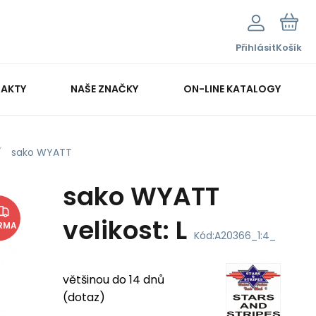
Přihlásit
Košík
AKTY
NAŠE ZNAČKY
ON-LINE KATALOGY
sako WYATT
sako WYATT
velikost: L
RMA
Kód:
A20366_1:4_
většinou do 14 dnů
(dotaz)