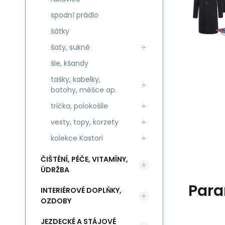
spodní prádlo
šátky
šaty, sukně
šle, kšandy
tašky, kabelky,
batohy, měšce ap.
trička, polokošile
vesty, topy, korzety
kolekce Kastori
ČIŠTĚNÍ, PÉČE, VITAMÍNY,
ÚDRŽBA
Para
INTERIÉROVÉ DOPLŇKY,
OZDOBY
JEZDECKÉ A STÁJOVÉ