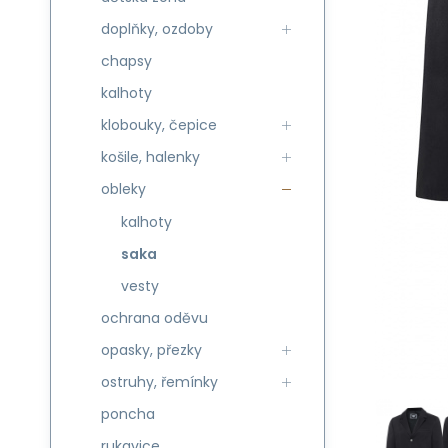
doplňky, ozdoby
chapsy
kalhoty
klobouky, čepice
košile, halenky
obleky
kalhoty
saka
vesty
ochrana oděvu
opasky, přezky
ostruhy, řemínky
poncha
rukavice