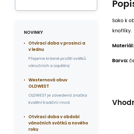
Popi
Sako k ob
knoflíky.
NOVINKY
Otvírací doba v prosinci a
Materiál:
v lednu
Přejeme krásné prožití svátků
Barva:
č
vánočních a úspěšný
Westernová obuv
OLDWEST
OLDWEST je zavedená značka
Vhodn
kvalitní tradiční i mod
Otvírací doba v období
vánočních svátků a nového
roku
EAN:
Kód:
4251348808902
A20403
Skladem
1
ks