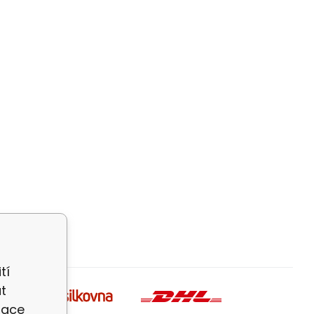
tí
t
zace