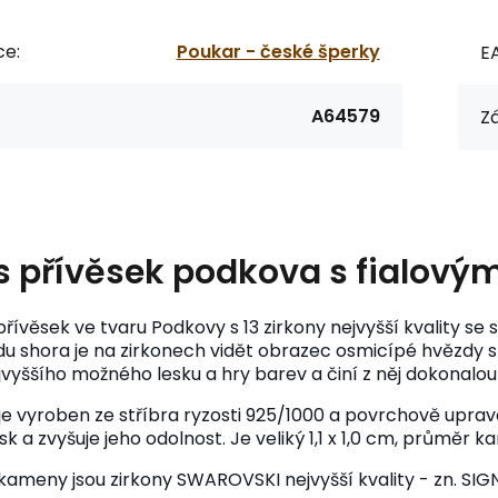
ce:
Poukar - české šperky
E
A64579
Zá
s
přívěsek podkova s fialový
přívěsek ve tvaru Podkovy s 13 zirkony nejvyšší kvality 
edu shora je na zirkonech vidět obrazec osmicípé hvězdy 
jvyššího možného lesku a hry barev a činí z něj dokonalou
je vyroben ze stříbra ryzosti 925/1000 a povrchově uprav
sk a zvyšuje jeho odolnost. Je veliký 1,1 x 1,0 cm, průměr
ameny jsou zirkony SWAROVSKI nejvyšší kvality - zn. SIGN