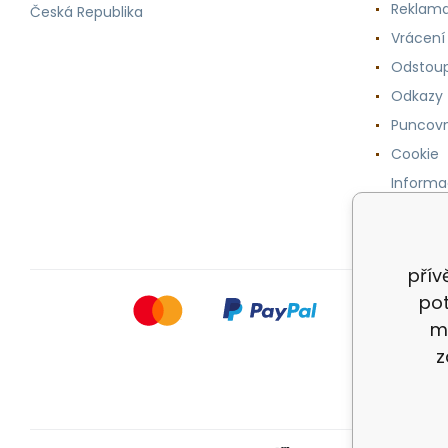
Reklama
Česká Republika
Vrácení
Odstoup
Odkazy
Puncovn
Cookie
Informa
osobníc
přív
pot
m
z