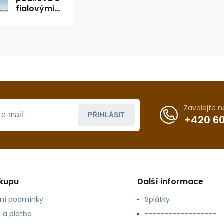
fialovými
zirkony
SWAROVSKI
Zavolejte 
PŘIHLÁSIT
+420 60
ákupu
Další informace
ní podmínky
Splátky
 a platba
------------------