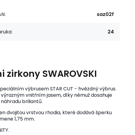
AN:
saz02f
ruka:
24
mi zirkony SWAROVSKI
se speciálním výbrusem STAR CUT - hvězdný výbrus.
s výrazným vnitřním jasem, díky němuž dosahuje
 náhradu briliantů.
en dvojitou vrstvou rhodia, které dodává šperku
 kamene 1,75 mm.
ITY.