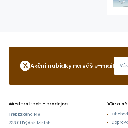
%
Akční nabídky na váš e-mail
Westerntrade - prodejna
Vše o n
Obchod
Třebízského 1481
Doprava
738 01 Frýdek-Místek