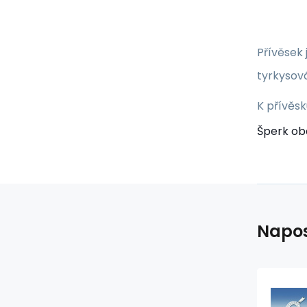
Přívěsek 
tyrkysová
K přívěs
Šperk obd
Napos