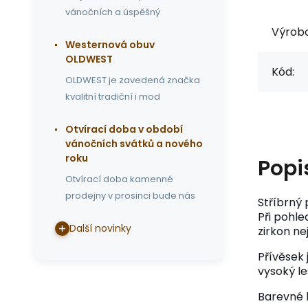
vánočních a úspěšný
Výrob
Westernová obuv
OLDWEST
Kód:
OLDWEST je zavedená značka
kvalitní tradiční i mod
Otvírací doba v období
vánočních svátků a nového
roku
Popi
Otvírací doba kamenné
prodejny v prosinci bude nás
Stříbrný 
Při pohl
Další novinky
zirkon ne
Přívěsek 
vysoký le
Barevné k