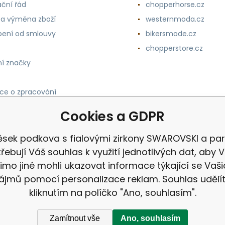
ční řád
chopperhorse.cz
 a výměna zboží
westernmoda.cz
ení od smlouvy
bikersmode.cz
chopperstore.cz
í značky
ce o zpracování
h údajů
Cookies a GDPR
ěsek podkova s fialovými zirkony SWAROVSKI a par
řebují Váš souhlas k využití jednotlivých dat, aby
imo jiné mohli ukazovat informace týkající se Vaši
ájmů pomocí personalizace reklam. Souhlas udělí
kliknutím na políčko "Ano, souhlasím".
Zamítnout vše
Ano, souhlasím