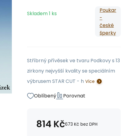
Poukar
Skladem
1
ks
-
české
šperky
Stříbrný přívěsek ve tvaru Podkovy s 13
zirkony nejvyšší kvality se speciálním
výbrusem STAR CUT - h
Více
Oblíbený
Porovnat
814
Kč
673
Kč
bez DPH