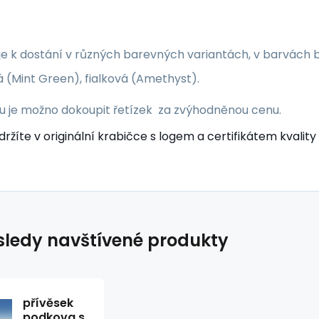
je k dostání v různých barevných variantách, v barvách bí
 (Mint Green), fialková (Amethyst).
ku je možno dokoupit řetízek
za zvýhodněnou cenu.
ržíte v originální krabičce s logem a certifikátem kvalit
ledy navštívené produkty
přívěsek
podkova s