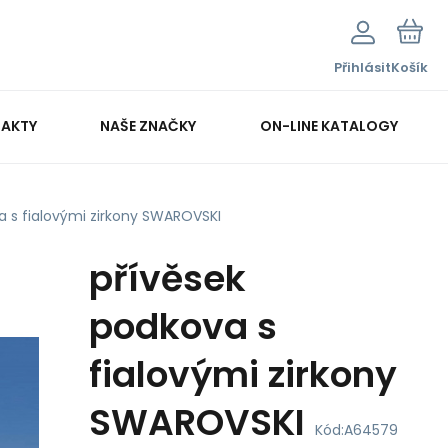
Přihlásit
Košík
AKTY
NAŠE ZNAČKY
ON-LINE KATALOGY
a s fialovými zirkony SWAROVSKI
přívěsek
podkova s
fialovými zirkony
SWAROVSKI
Kód:
A64579