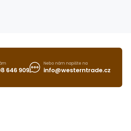
nám
Nebo nám napište na
8 646 909
info@westerntrade.cz