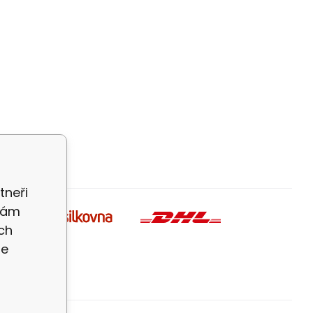
tneři
 Vám
ch
te