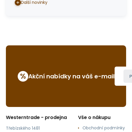
Další novinky
%
Akční nabídky na váš e-mail
P
Westerntrade - prodejna
Vše o nákupu
Obchodní podmínky
Třebízského 1481