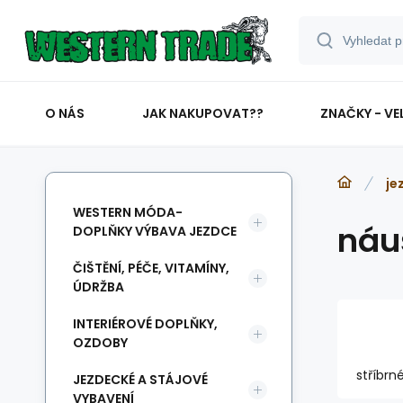
O NÁS
JAK NAKUPOVAT??
ZNAČKY - VE
je
WESTERN MÓDA-
náu
DOPLŇKY VÝBAVA JEZDCE
ČIŠTĚNÍ, PÉČE, VITAMÍNY,
ÚDRŽBA
INTERIÉROVÉ DOPLŇKY,
OZDOBY
stříbrn
JEZDECKÉ A STÁJOVÉ
VYBAVENÍ