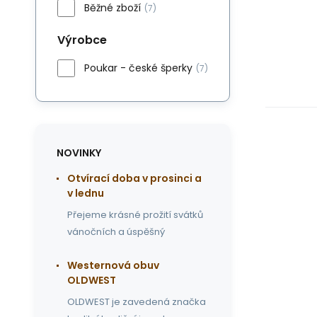
Běžné zboží
(7)
Výrobce
Poukar - české šperky
(7)
NOVINKY
Otvírací doba v prosinci a
v lednu
Přejeme krásné prožití svátků
vánočních a úspěšný
Westernová obuv
OLDWEST
OLDWEST je zavedená značka