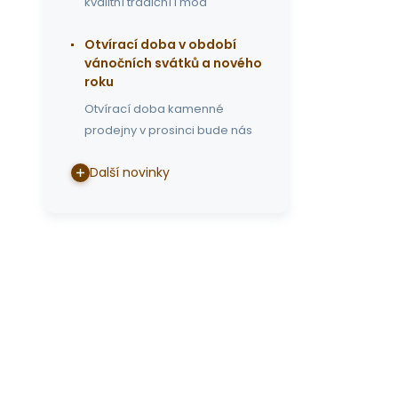
kvalitní tradiční i mod
Otvírací doba v období
vánočních svátků a nového
roku
Otvírací doba kamenné
prodejny v prosinci bude nás
Další novinky