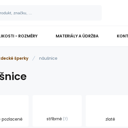
LIKOSTI - ROZMĚRY
MATERIÁLY A ÚDRŽBA
KONT
zdecké šperky
náušnice
šnice
stříbrné
é pozlacené
zlaté
7