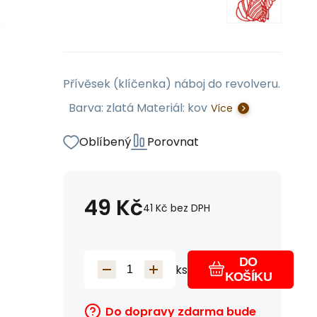
Přívěsek (klíčenka) náboj do revolveru.
Barva: zlatá Materiál: kov
Více
Oblíbený
Porovnat
49
Kč
41
Kč
bez DPH
DO
ks
KOŠÍKU
Do dopravy zdarma bude