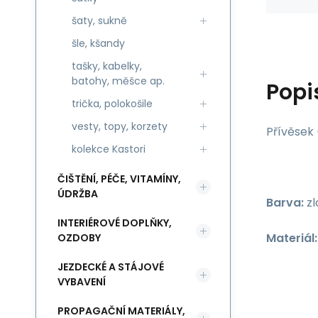
šaty, sukně
šle, kšandy
tašky, kabelky,
batohy, měšce ap.
Popi
trička, polokošile
vesty, topy, korzety
Přívěsek 
kolekce Kastori
ČIŠTĚNÍ, PÉČE, VITAMÍNY,
ÚDRŽBA
Barva:
zl
INTERIÉROVÉ DOPLŇKY,
Materiál:
OZDOBY
JEZDECKÉ A STÁJOVÉ
VYBAVENÍ
PROPAGAČNÍ MATERIÁLY,