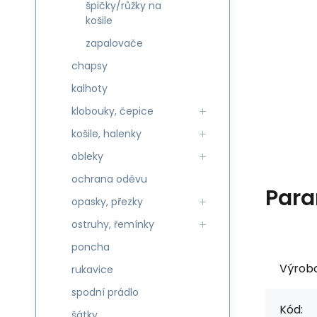
špičky/růžky na
košile
zapalovače
chapsy
kalhoty
klobouky, čepice
košile, halenky
obleky
ochrana oděvu
Para
opasky, přezky
ostruhy, řemínky
poncha
Výrob
rukavice
spodní prádlo
Kód:
šátky