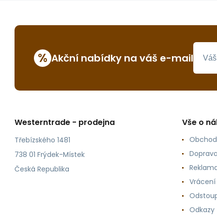
%
Akční nabídky na váš e-mail
Westerntrade - prodejna
Vše o n
Obchod
Třebízského 1481
Doprava
738 01 Frýdek-Místek
Reklama
Česká Republika
Vrácení
Odstoup
Odkazy