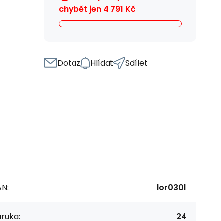
chybět jen
4 791
Kč
Dotaz
Hlídat
Sdílet
AN:
lor0301
ruka:
24