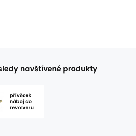
ledy navštívené produkty
přívěsek
náboj do
revolveru