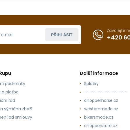
Zavolejte 
PŘIHLÁSIT
+420 60
ákupu
Další informace
ní podmínky
Splátky
 a platba
------------------
ční řád
chopperhorse.cz
 a výměna zboží
westernmoda.cz
ení od smlouvy
bikersmode.cz
chopperstore.cz