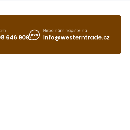
nám
Nebo nám napište na
8 646 909
info@westerntrade.cz