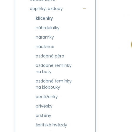
doplňky, ozdoby
klíčenky
náhrdelníky
náramky
náušnice
ozdobná péra
ozdobné řemínky
na boty
ozdobné řemínky
na klobouky
peněženky
přívěsky
prsteny
šerifské hvězdy