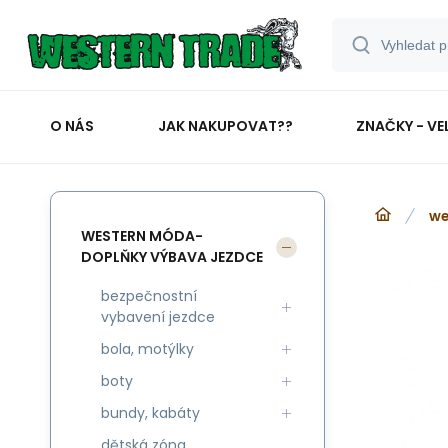
O NÁS
JAK NAKUPOVAT??
ZNAČKY - VE
we
WESTERN MÓDA-
DOPLŇKY VÝBAVA JEZDCE
bezpečnostní
vybavení jezdce
bola, motýlky
boty
bundy, kabáty
dětská zóna