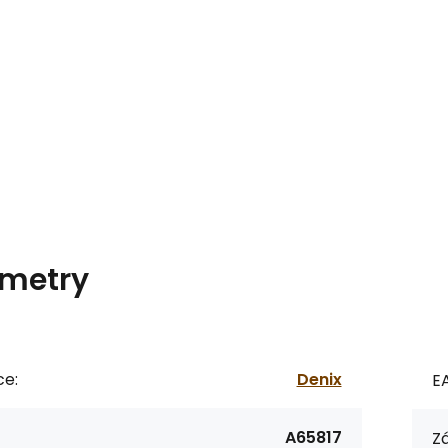
metry
ce:
Denix
E
A65817
Zá