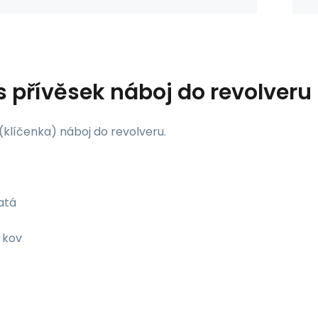
s
přívěsek náboj do revolveru
(klíčenka) náboj do revolveru.
atá
kov