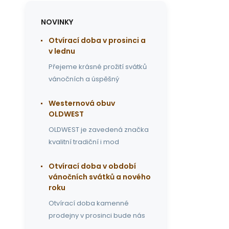
NOVINKY
Otvírací doba v prosinci a
v lednu
Přejeme krásné prožití svátků
vánočních a úspěšný
Westernová obuv
OLDWEST
OLDWEST je zavedená značka
kvalitní tradiční i mod
Otvírací doba v období
vánočních svátků a nového
roku
Otvírací doba kamenné
prodejny v prosinci bude nás