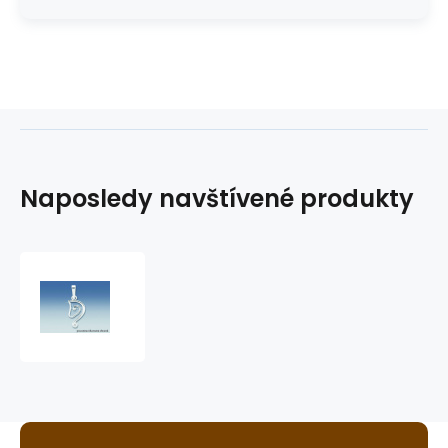
Naposledy navštívené produkty
přívěsek
hlava
koně
s
fialovým
zirkonem
SWAROVSKI
malá