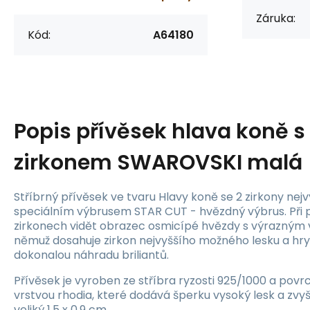
Záruka:
Kód:
A64180
Popis
přívěsek hlava koně s
zirkonem SWAROVSKI malá
Stříbrný přívěsek ve tvaru Hlavy koně se 2 zirkony nejvy
speciálním výbrusem STAR CUT - hvězdný výbrus. Při p
zirkonech vidět obrazec osmicípé hvězdy s výrazným v
němuž dosahuje zirkon nejvyššího možného lesku a hry 
dokonalou náhradu briliantů.
Přívěsek je vyroben ze stříbra ryzosti 925/1000 a pov
vrstvou rhodia, které dodává šperku vysoký lesk a zvyš
veliký 1,5 x 0,9 cm.