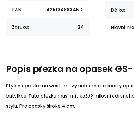
EAN:
4251348834512
Délka:
Záruka:
24
Hlavní mat
Popis
přezka na opasek GS
Stylová přezka na westernový nebo motorkářský opa
butylkou. Tuto přezku musí mít každý milovník drsné
stylu. Pro opasky široké 4 cm.