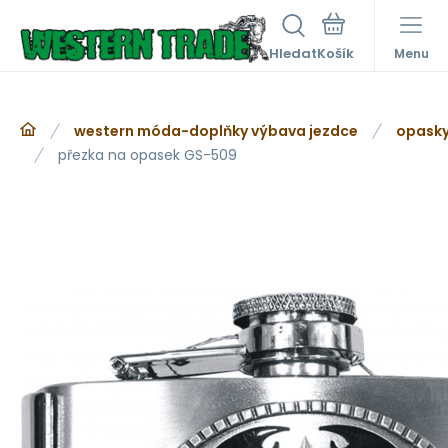
Hledat
Menu
western móda-doplňky výbava jezdce
opasky
přezka na opasek GS-509