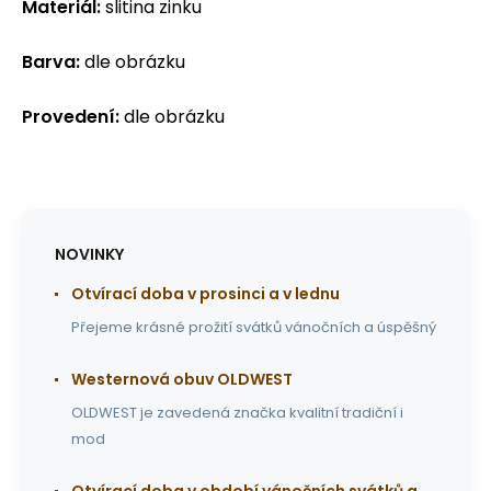
Materiál:
slitina zinku
Barva:
dle obrázku
Provedení:
dle obrázku
NOVINKY
Otvírací doba v prosinci a v lednu
Přejeme krásné prožití svátků vánočních a úspěšný
Westernová obuv OLDWEST
OLDWEST je zavedená značka kvalitní tradiční i
mod
Otvírací doba v období vánočních svátků a