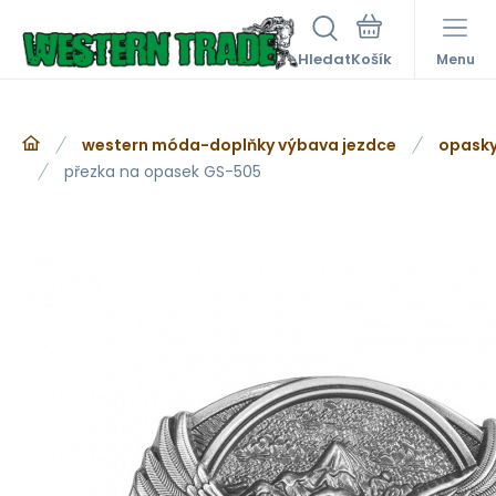
Hledat
Menu
western móda-doplňky výbava jezdce
opasky
přezka na opasek GS-505