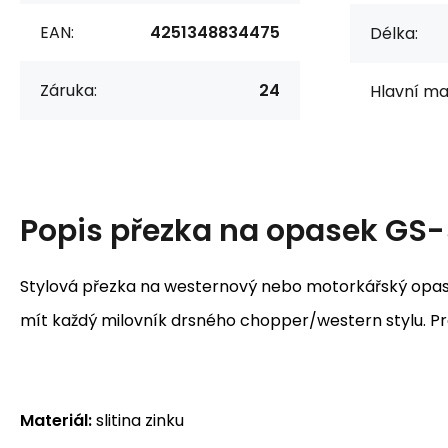
EAN:
4251348834475
Délka:
Záruka:
24
Hlavní mat
Popis
přezka na opasek GS
Stylová přezka na westernový nebo motorkářský opas
mít každý milovník drsného chopper/western stylu. Pr
Materiál:
slitina zinku