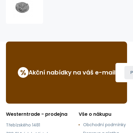
přezka
na
opasek
GS-
505
%
Akční nabídky na váš e-mail
P
Westerntrade - prodejna
Vše o nákupu
Obchodní podmínky
Třebízského 1481