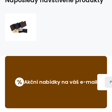
Naposledy navštívené produkty
peněženka
Canberra
%
Akční nabídky na váš e-mail
P