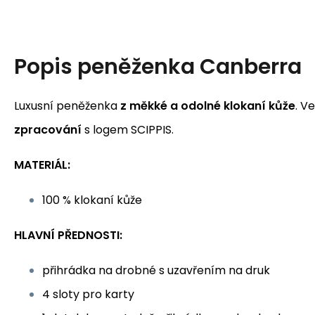
Popis
peněženka Canberra
Luxusní peněženka
z měkké a odolné klokaní kůže
. V
zpracování
s logem SCIPPIS.
MATERIÁL:
100 % klokaní kůže
HLAVNÍ PŘEDNOSTI:
přihrádka na drobné s uzavřením na druk
4 sloty pro karty