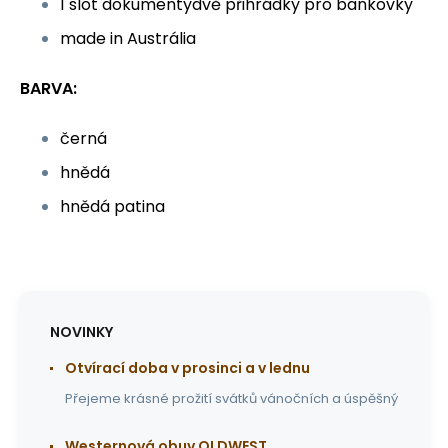
1 slot dokumentydvě přihrádky pro bankovky
made in Austrália
BARVA:
černá
hnědá
hnědá patina
NOVINKY
Otvírací doba v prosinci a v lednu
Přejeme krásné prožití svátků vánočních a úspěšný
Westernová obuv OLDWEST