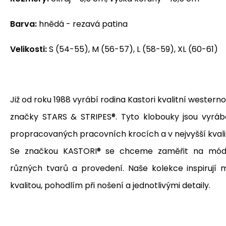
Barva:
hnědá - rezavá patina
Velikosti:
S (54-55), M (56-57), L (58-59), XL (60-61)
Již od roku 1988 vyrábí rodina Kastori kvalitní wester
značky STARS & STRIPES®.
Tyto
klobouky jsou vyrá
propracovaných pracovních krocích a v nejvyšší kvali
Se značkou KASTORI® se chceme zaměřit na módní
různých tvarů a provedení.
Naše kolekce inspirují 
kvalitou, pohodlím při nošení a jednotlivými detaily.