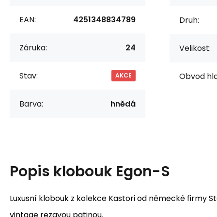
EAN:
4251348834789
Druh:
Záruka:
24
Velikost:
Stav:
Obvod hla
AKCE
Barva:
hnědá
Popis
klobouk Egon-S
Luxusní klobouk z kolekce Kastori od německé firmy St
vintage rezavou patinou.