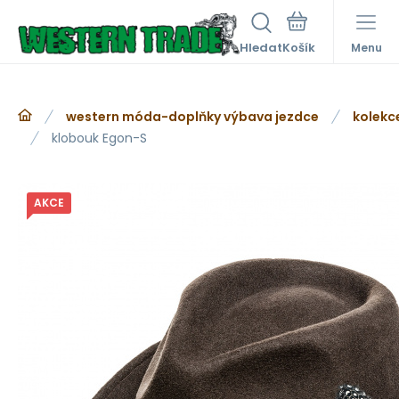
Hledat
Menu
western móda-doplňky výbava jezdce
kolekc
klobouk Egon-S
AKCE