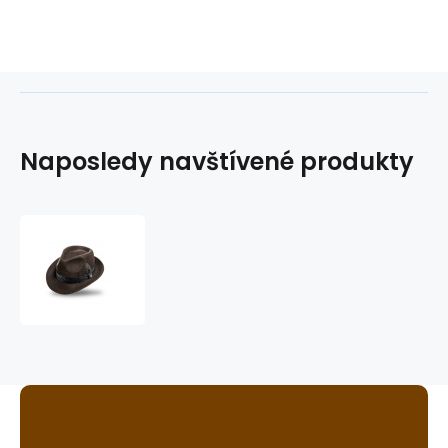
Naposledy navštívené produkty
klobouk
Egon-
S