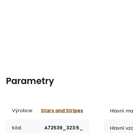
Parametry
Výrobce:
Stars and Stripes
Hlavní mat
Kód:
A72539_323:5_
Hlavní vzo