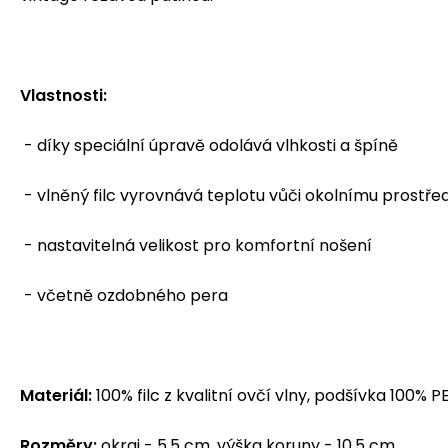
Vlastnosti:
- díky speciální úpravě odolává vlhkosti a špíně
- vlněný filc vyrovnává teplotu vůči okolnímu prostře
- nastavitelná velikost pro komfortní nošení
- včetně ozdobného pera
Materiál:
100% filc z kvalitní ovčí vlny, podšívka 100% P
Rozměry:
okraj - 5,5 cm, výška koruny - 10,5 cm