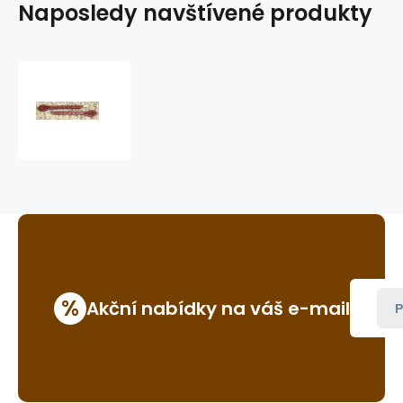
Naposledy navštívené produkty
pásky
k
řemínkám
k
ostruhám
GVR
SFS001
%
Akční nabídky na váš e-mail
P