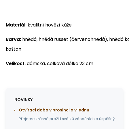
Materiál:
kvalitní hovězí kůže
Barva:
hnědá, hnědá russet (červenohnědá), hnědá k
kaštan
Velikost:
dámská, celková délka 23 cm
NOVINKY
Otvírací doba v prosinci a v lednu
Přejeme krásné prožití svátků vánočních a úspěšný