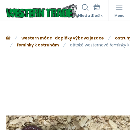
Hledat
Menu
western móda-doplňky výbava jezdce
ostruh
řemínky k ostruhám
dětské westernové řemínky 