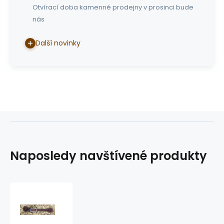
Otvírací doba kamenné prodejny v prosinci bude
nás
Další novinky
Naposledy navštívené produkty
dětské
westernové
řemínky