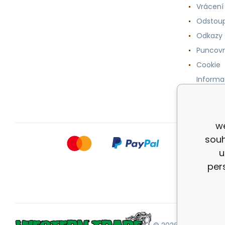
Vrácení
Odstoup
Odkazy
Puncovn
Cookie
Informa
osobníc
we
souh
u
per