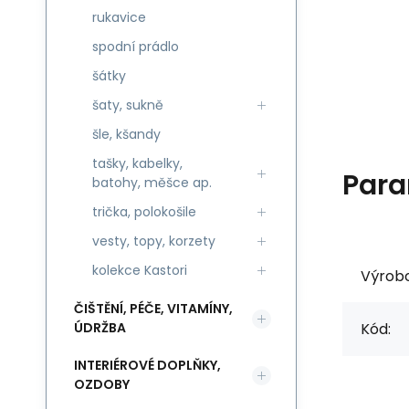
rukavice
spodní prádlo
šátky
šaty, sukně
šle, kšandy
tašky, kabelky,
Para
batohy, měšce ap.
trička, polokošile
vesty, topy, korzety
kolekce Kastori
Výrob
ČIŠTĚNÍ, PÉČE, VITAMÍNY,
ÚDRŽBA
Kód:
INTERIÉROVÉ DOPLŇKY,
OZDOBY