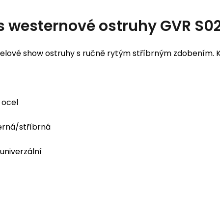
s
westernové ostruhy GVR S0
elové show ostruhy s ručně rytým stříbrným zdobením. Ko
ocel
rná/stříbrná
univerzální