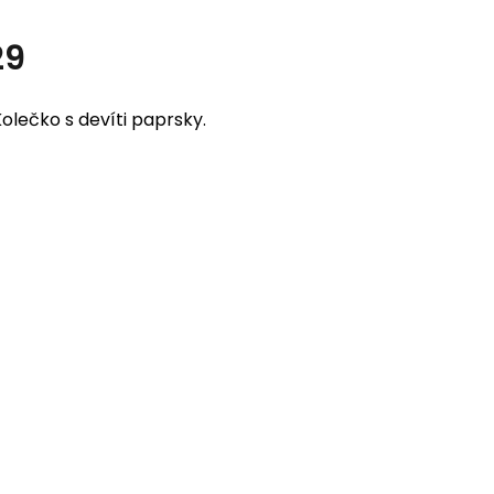
29
lečko s devíti paprsky.