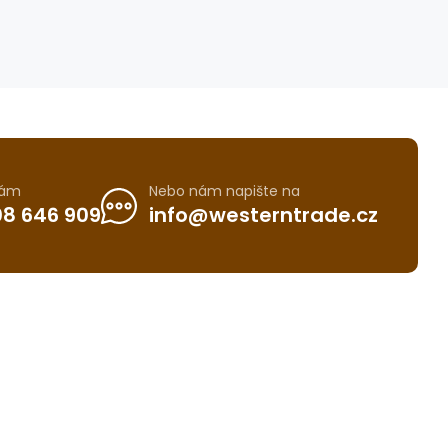
nám
Nebo nám napište na
8 646 909
info@westerntrade.cz