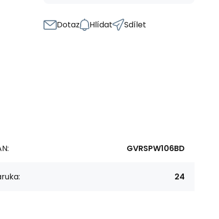
Dotaz
Hlídat
Sdílet
AN:
GVRSPW106BD
ruka:
24