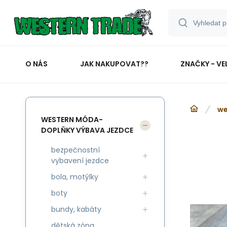
O NÁS
JAK NAKUPOVAT??
ZNAČKY - VE
we
WESTERN MÓDA-
DOPLŇKY VÝBAVA JEZDCE
bezpečnostní
vybavení jezdce
bola, motýlky
boty
bundy, kabáty
dětská zóna