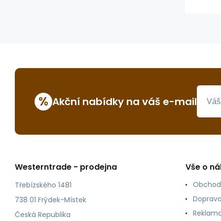
%
Akční nabídky na váš e-mail
Westerntrade - prodejna
Vše o n
Obchod
Třebízského 1481
Doprava
738 01 Frýdek-Místek
Reklama
Česká Republika