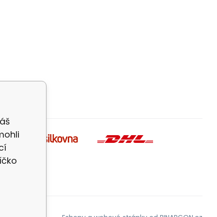
Váš
mohli
cí
íčko