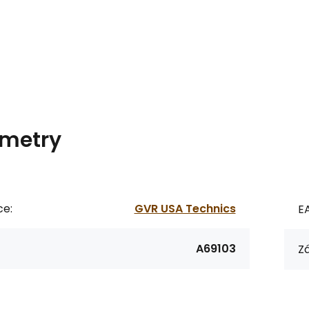
metry
ce:
GVR USA Technics
E
A69103
Zá