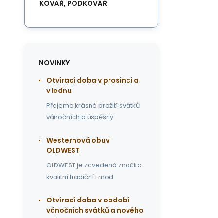
KOVÁŘ, PODKOVÁŘ
NOVINKY
Otvírací doba v prosinci a
v lednu
Přejeme krásné prožití svátků
vánočních a úspěšný
Westernová obuv
OLDWEST
OLDWEST je zavedená značka
kvalitní tradiční i mod
Otvírací doba v období
vánočních svátků a nového