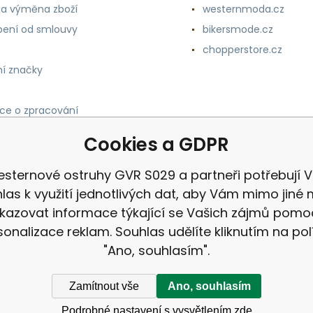
 a výměna zboží
westernmoda.cz
ení od smlouvy
bikersmode.cz
chopperstore.cz
í značky
ce o zpracování
h údajů
Cookies a GDPR
sternové ostruhy GVR S029 a partneři potřebují 
las k využití jednotlivých dat, aby Vám mimo jiné 
kazovat informace týkající se Vašich zájmů pomo
sonalizace reklam. Souhlas udělíte kliknutím na pol
"Ano, souhlasím".
Zamítnout vše
Ano, souhlasím
Podrobné nastavení s vysvětlením zde