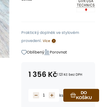
Praktický doplněk ve stylovém
provedení.
Více
Oblíbený
Porovnat
1 356
Kč
1 121
Kč
bez DPH
DO
ks
KOŠÍKU