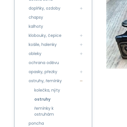
doplňky, ozdoby
chapsy
kalhoty
klobouky, čepice
košile, halenky
obleky
ochrana oděvu
opasky, přezky
ostruhy, řemínky
kolečka, nýty
ostruhy
řemínky k
ostruhám
poncha