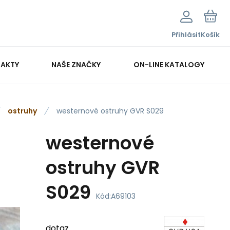
Přihlásit
Košík
AKTY
NAŠE ZNAČKY
ON-LINE KATALOGY
ostruhy
westernové ostruhy GVR S029
westernové
ostruhy GVR
S029
Kód:
A69103
dotaz