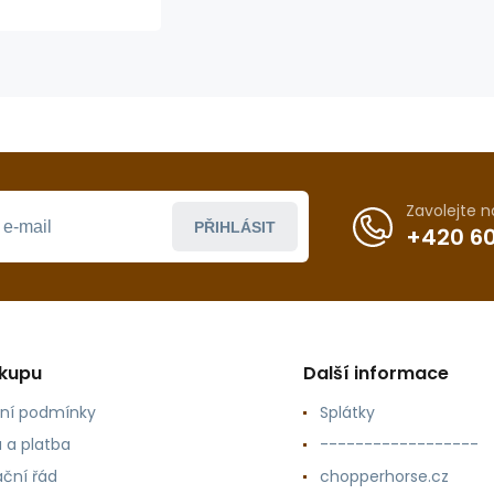
Zavolejte 
PŘIHLÁSIT
+420 60
ákupu
Další informace
ní podmínky
Splátky
 a platba
------------------
ční řád
chopperhorse.cz