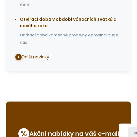
mod
Otvírací doba v období vánočních svátků a
nového roku
Otvírací doba kamenné prodejny v prosinci bude
nás
Další novinky
%
Akční nabídky na váš e-mail
P