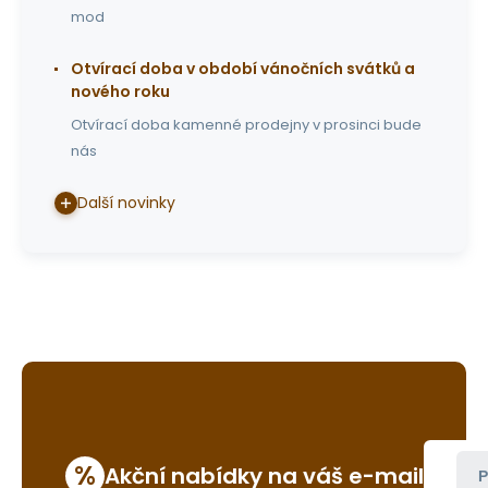
mod
Otvírací doba v období vánočních svátků a
nového roku
Otvírací doba kamenné prodejny v prosinci bude
nás
Další novinky
%
Akční nabídky na váš e-mail
P