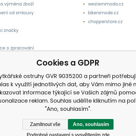
 a výměna zboží
westernmoda.cz
ení od smlouvy
bikersmode.cz
chopperstore.cz
í značky
ce o zpracování
h údajů
Cookies a GDPR
tkářské ostruhy GVR 9035200 a partneři potřebuj
las k využití jednotlivých dat, aby Vám mimo jiné 
kazovat informace týkající se Vašich zájmů pomo
sonalizace reklam. Souhlas udělíte kliknutím na pol
"Ano, souhlasím".
Zamítnout vše
Ano, souhlasím
Podrobné nastavení s vysvětlením zde