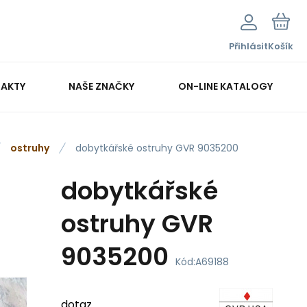
Přihlásit
Košík
AKTY
NAŠE ZNAČKY
ON-LINE KATALOGY
ostruhy
dobytkářské ostruhy GVR 9035200
dobytkářské
ostruhy GVR
9035200
Kód:
A69188
dotaz