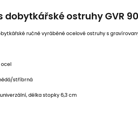
s
dobytkářské ostruhy GVR 9
bytkářské ručně vyráběné ocelové ostruhy s gravírova
ocel
ědá/stříbrná
univerzální, délka stopky 6,3 cm