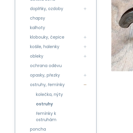
doplňky, ozdoby
chapsy
kalhoty
klobouky, čepice
košile, halenky
obleky
ochrana oděvu
opasky, přezky
ostruhy, řemínky
kolečka, nýty
ostruhy
řemínky k
ostruhám
poncha