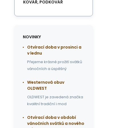
KOVÁŘ, PODKOVÁŘ
NOVINKY
Otvírací doba v prosinci a
v lednu
Přejeme krásné prožití svátků
vánočních a úspěšný
Westernová obuv
OLDWEST
OLDWEST je zavedená značka
kvalitní tradiční i mod
Otvírací doba v období
vánočních svátků a nového