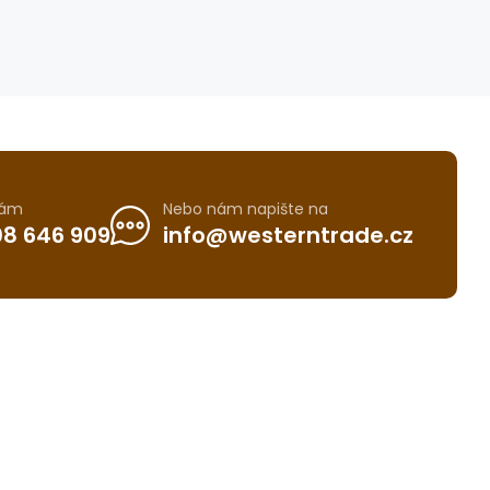
nám
Nebo nám napište na
8 646 909
info@westerntrade.cz