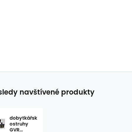
ledy navštívené produkty
dobytkářské
ostruhy
GVR