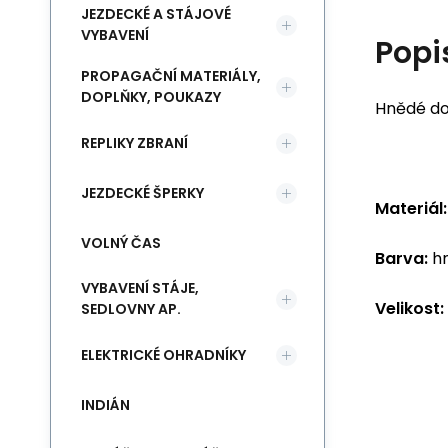
JEZDECKÉ A STÁJOVÉ
VYBAVENÍ
Popi
PROPAGAČNÍ MATERIÁLY,
DOPLŇKY, POUKAZY
Hnědé do
REPLIKY ZBRANÍ
JEZDECKÉ ŠPERKY
Materiál:
VOLNÝ ČAS
Barva:
hn
VYBAVENÍ STÁJE,
Velikost:
SEDLOVNY AP.
ELEKTRICKÉ OHRADNÍKY
INDIÁN