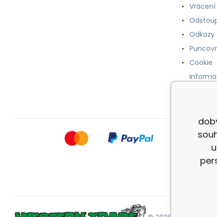
Vrácení
Odstoup
Odkazy
Puncovn
Cookie
Informa
osobníc
doby
souh
u
per