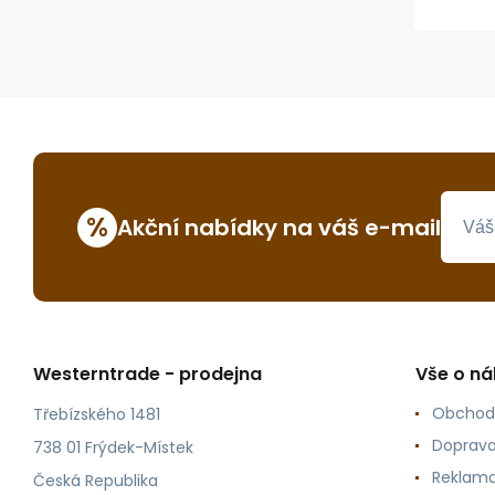
%
Akční nabídky na váš e-mail
Westerntrade - prodejna
Vše o n
Obchod
Třebízského 1481
Doprava
738 01 Frýdek-Místek
Reklama
Česká Republika