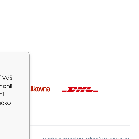
í Váš
mohli
cí
íčko