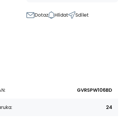
Dotaz
Hlídat
Sdílet
AN:
GVRSPW106BD
ruka:
24