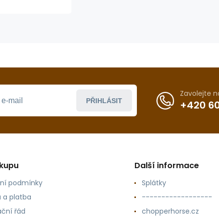
9035200
Zavolejte 
PŘIHLÁSIT
+420 60
ákupu
Další informace
ní podmínky
Splátky
 a platba
------------------
ční řád
chopperhorse.cz