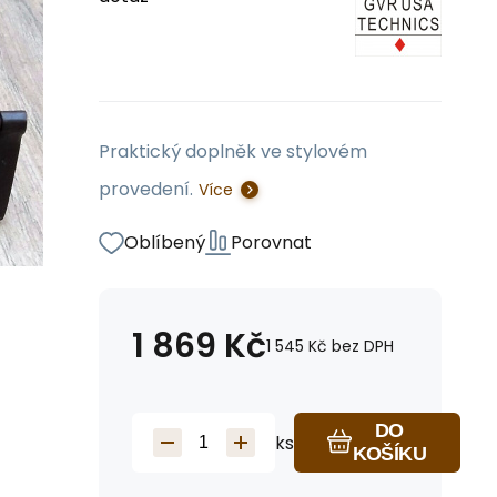
Praktický doplněk ve stylovém
provedení.
Více
Oblíbený
Porovnat
1 869
Kč
1 545
Kč
bez DPH
DO
ks
KOŠÍKU