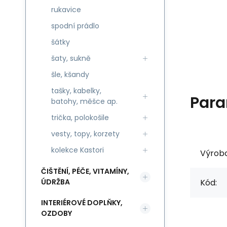
rukavice
spodní prádlo
šátky
šaty, sukně
šle, kšandy
tašky, kabelky,
Para
batohy, měšce ap.
trička, polokošile
vesty, topy, korzety
kolekce Kastori
Výrob
ČIŠTĚNÍ, PÉČE, VITAMÍNY,
ÚDRŽBA
Kód:
INTERIÉROVÉ DOPLŇKY,
OZDOBY