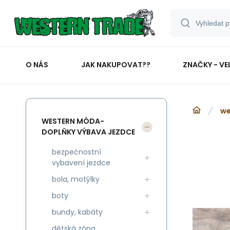
O NÁS
JAK NAKUPOVAT??
ZNAČKY - VE
we
WESTERN MÓDA-
DOPLŇKY VÝBAVA JEZDCE
bezpečnostní
vybavení jezdce
bola, motýlky
boty
bundy, kabáty
dětská zóna