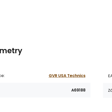
metry
ce:
GVR USA Technics
E
A69188
Zá