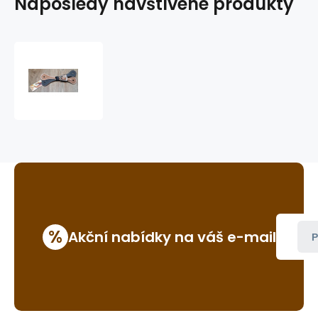
Naposledy navštívené produkty
dětské/dámské
řemínky
k
ostruhám
GVR
387B
%
Akční nabídky na váš e-mail
P