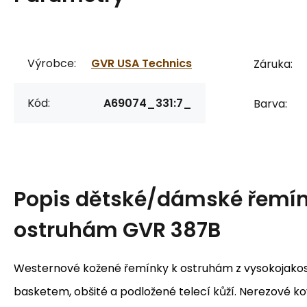
Výrobce:
GVR USA Technics
Záruka:
Kód:
A69074_331:7_
Barva:
Popis
dětské/dámské řemín
ostruhám GVR 387B
Westernové kožené řemínky k ostruhám z vysokojako
basketem, obšité a podložené telecí kůží. Nerezové ko