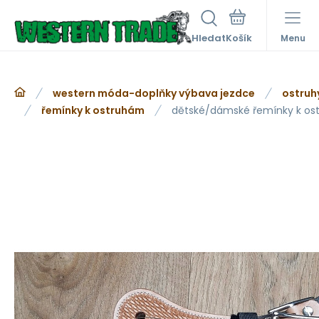
Hledat
Menu
western móda-doplňky výbava jezdce
ostruh
řemínky k ostruhám
dětské/dámské řemínky k os