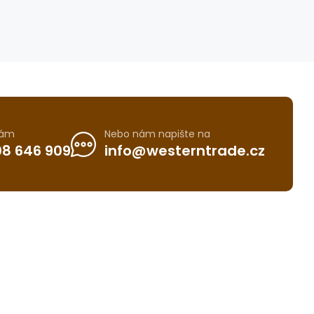
nám
Nebo nám napište na
8 646 909
info@westerntrade.cz