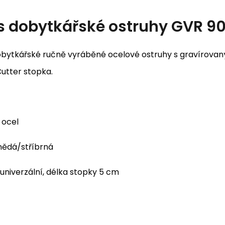
s
dobytkářské ostruhy GVR 90
bytkářské ručně vyráběné ocelové ostruhy s gravírova
 Cutter stopka.
ocel
ědá/stříbrná
univerzální, délka stopky 5 cm