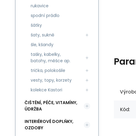
rukavice
spodní prádlo
šátky
šaty, sukně
šle, kšandy
tašky, kabelky,
Para
batohy, měšce ap.
trička, polokošile
vesty, topy, korzety
kolekce Kastori
Výrob
ČIŠTĚNÍ, PÉČE, VITAMÍNY,
ÚDRŽBA
Kód:
INTERIÉROVÉ DOPLŇKY,
OZDOBY