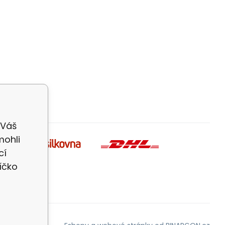
 Váš
mohli
cí
íčko