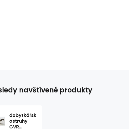
ledy navštívené produkty
dobytkářské
ostruhy
GVR