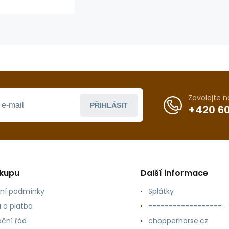
9011200
Zavolejte 
PŘIHLÁSIT
+420 60
ákupu
Další informace
ní podmínky
Splátky
 a platba
------------------
ční řád
chopperhorse.cz