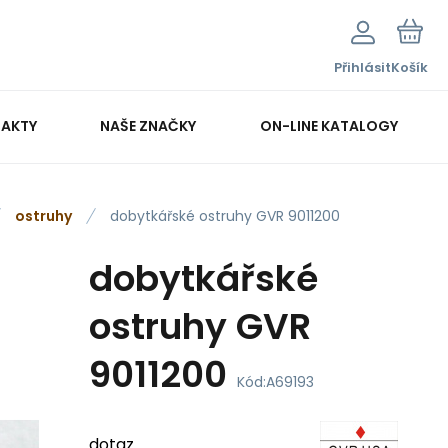
Přihlásit
Košík
AKTY
NAŠE ZNAČKY
ON-LINE KATALOGY
ostruhy
dobytkářské ostruhy GVR 9011200
dobytkářské
ostruhy GVR
9011200
Kód:
A69193
dotaz