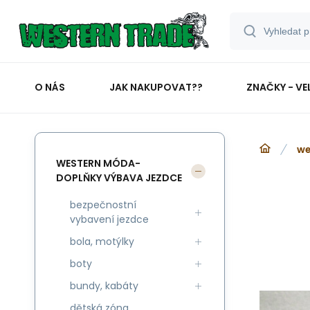
O NÁS
JAK NAKUPOVAT??
ZNAČKY - VE
we
WESTERN MÓDA-
DOPLŇKY VÝBAVA JEZDCE
bezpečnostní
vybavení jezdce
bola, motýlky
boty
bundy, kabáty
dětská zóna