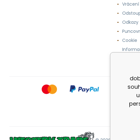
Vrácení
Odstoup
Odkazy
Puncovn
Cookie
Informa
osobníc
dob
souh
u
per