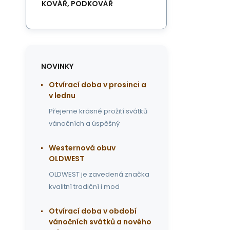
KOVÁŘ, PODKOVÁŘ
NOVINKY
Otvírací doba v prosinci a
v lednu
Přejeme krásné prožití svátků
vánočních a úspěšný
Westernová obuv
OLDWEST
OLDWEST je zavedená značka
kvalitní tradiční i mod
Otvírací doba v období
vánočních svátků a nového