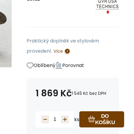
Praktický doplněk ve stylovém
provedení.
Více
Oblíbený
Porovnat
1 869
Kč
1 545
Kč
bez DPH
DO
ks
KOŠÍKU