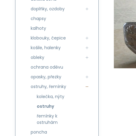
doplňky, ozdoby
chapsy
kalhoty
klobouky, čepice
košile, halenky
obleky
ochrana oděvu
opasky, přezky
ostruhy, řemínky
kolečka, nýty
ostruhy
řemínky k
ostruhám
poncha