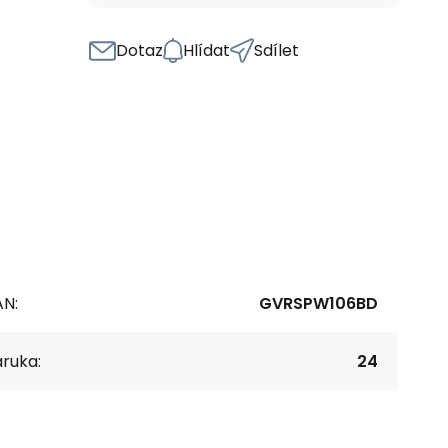
Dotaz
Hlídat
Sdílet
AN:
GVRSPW106BD
ruka:
24