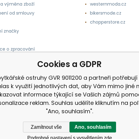
 a výměna zboží
westernmoda.cz
ení od smlouvy
bikersmode.cz
chopperstore.cz
í značky
ce o zpracování
h údajů
Cookies a GDPR
ytkářské ostruhy GVR 9011200 a partneři potřebují
las k využití jednotlivých dat, aby Vám mimo jiné 
kazovat informace týkající se Vašich zájmů pomo
sonalizace reklam. Souhlas udělíte kliknutím na pol
"Ano, souhlasím".
Zamítnout vše
Ano, souhlasím
Podrobné nastavení s vysvětlením zde