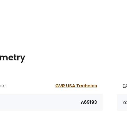
metry
ce:
GVR USA Technics
E
A69193
Zá