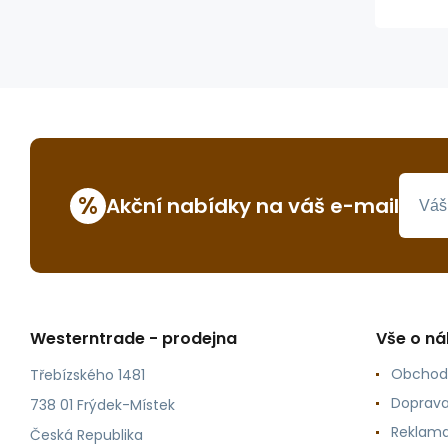
%
Akční nabídky na váš e-mail
Westerntrade - prodejna
Vše o n
Obchod
Třebízského 1481
Doprava
738 01 Frýdek-Místek
Reklama
Česká Republika