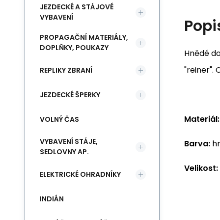
JEZDECKÉ A STÁJOVÉ
VYBAVENÍ
Popi
PROPAGAČNÍ MATERIÁLY,
DOPLŇKY, POUKAZY
Hnědé do
"reiner".
REPLIKY ZBRANÍ
JEZDECKÉ ŠPERKY
Materiál:
VOLNÝ ČAS
VYBAVENÍ STÁJE,
Barva:
hn
SEDLOVNY AP.
Velikost:
ELEKTRICKÉ OHRADNÍKY
INDIÁN