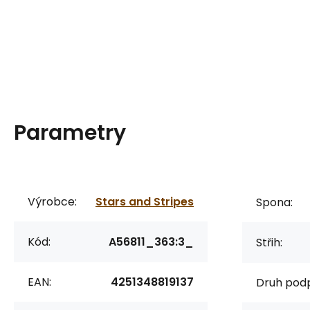
Parametry
Výrobce:
Stars and Stripes
Spona:
Kód:
A56811_363:3_
Střih:
EAN:
4251348819137
Druh pod