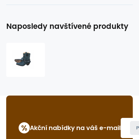
Naposledy navštívené produkty
dámské
westernové
boty
WBL-
20
%
Akční nabídky na váš e-mail
P