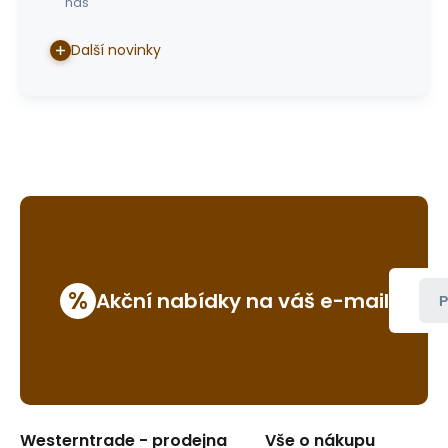
nás
Další novinky
%
Akční nabídky na váš e-mail
P
Westerntrade - prodejna
Vše o nákupu