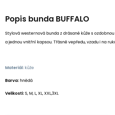
Popis
bunda BUFFALO
Stylová westernová bunda z drásané kůže s ozdobnou
a jednou vnitřní kapsou. Třásně vepředu, vzadu i na ru
Materiál:
kůže
Barva:
hnědá
Velikosti:
S, M, L, XL, XXL,3XL