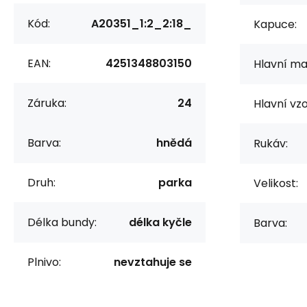
Kód:
A20351_1:2_2:18_
Kapuce:
EAN:
4251348803150
Hlavní mat
Záruka:
24
Hlavní vzo
Barva:
hnědá
Rukáv:
Druh:
parka
Velikost:
Délka bundy:
délka kyčle
Barva:
Plnivo:
nevztahuje se