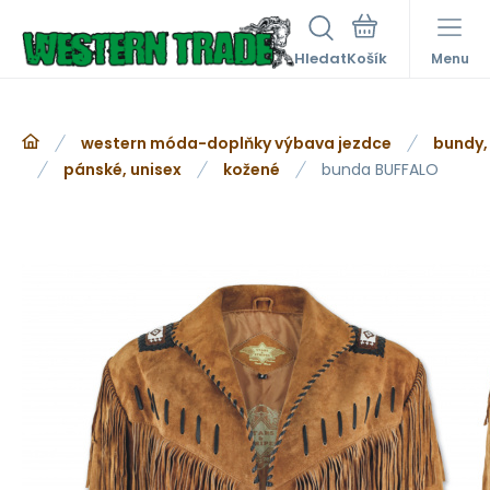
Hledat
Menu
western móda-doplňky výbava jezdce
bundy,
pánské, unisex
kožené
bunda BUFFALO