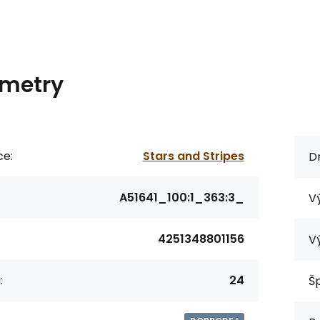
metry
ce:
Stars and Stripes
D
A51641_100:1_363:3_
Vý
4251348801156
V
:
24
Šp