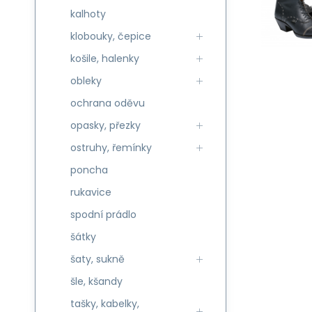
kalhoty
klobouky, čepice
košile, halenky
obleky
ochrana oděvu
opasky, přezky
ostruhy, řemínky
poncha
rukavice
spodní prádlo
šátky
šaty, sukně
šle, kšandy
tašky, kabelky,