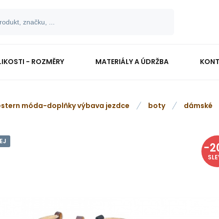
LIKOSTI - ROZMĚRY
MATERIÁLY A ÚDRŽBA
KONT
stern móda-doplňky výbava jezdce
boty
dámské
EJ
-
2
SL