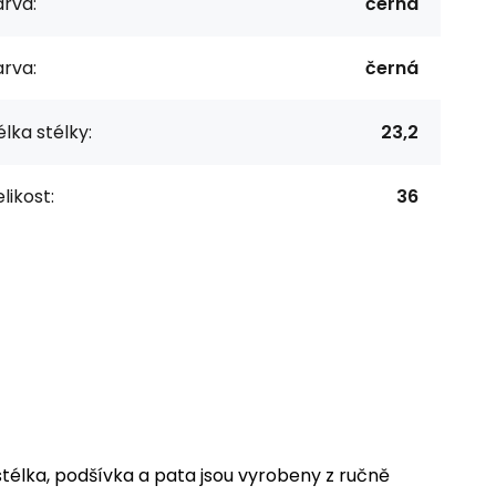
rva:
černá
rva:
černá
lka stélky:
23,2
likost:
36
lka, podšívka a pata jsou vyrobeny z ručně