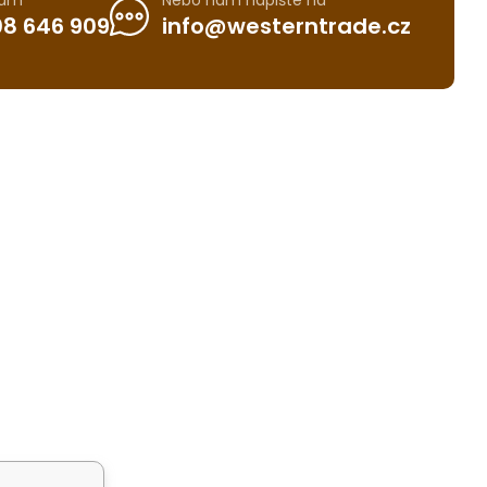
nám
Nebo nám napište na
8 646 909
info@westerntrade.cz