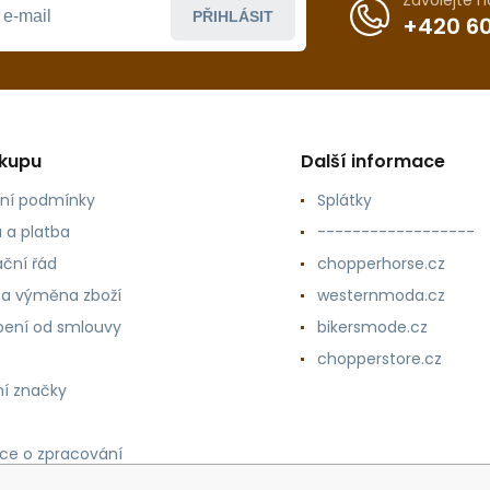
Zavolejte 
PŘIHLÁSIT
+420 60
ákupu
Další informace
ní podmínky
Splátky
 a platba
------------------
ční řád
chopperhorse.cz
 a výměna zboží
westernmoda.cz
ení od smlouvy
bikersmode.cz
chopperstore.cz
í značky
ce o zpracování
h údajů