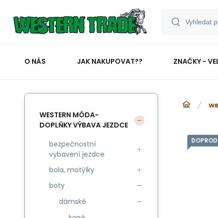
O NÁS
JAK NAKUPOVAT??
ZNAČKY - VE
we
WESTERN MÓDA-
DOPLŇKY VÝBAVA JEZDCE
DOPROD
bezpečnostní
vybavení jezdce
bola, motýlky
boty
dámské
koně