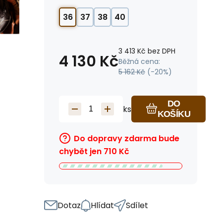
36
37
38
40
3 413
Kč
bez DPH
4 130
Kč
Běžná cena:
5 162
Kč
(-
20
%)
DO
ks
KOŠÍKU
Do dopravy zdarma bude
chybět jen
710
Kč
Dotaz
Hlídat
Sdílet