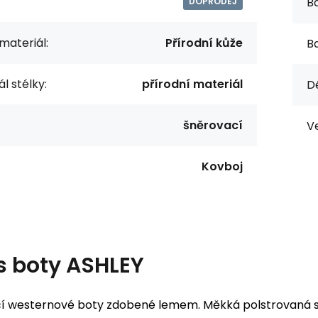
Ba
DOPRODEJ
materiál:
Přírodní kůže
Ba
l stélky:
přírodní materiál
Dé
šněrovací
Ve
Kovboj
s
boty ASHLEY
í westernové boty zdobené lemem. Měkká polstrovaná sté