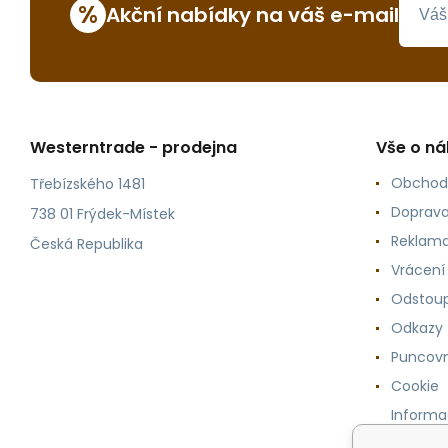
%
Akční nabídky na váš e-mail
Westerntrade - prodejna
Vše o n
Obchod
Třebízského 1481
Doprava
738 01 Frýdek-Místek
Reklama
Česká Republika
Vrácení
Odstoup
Odkazy
Puncovn
Cookie
Informa
osobníc