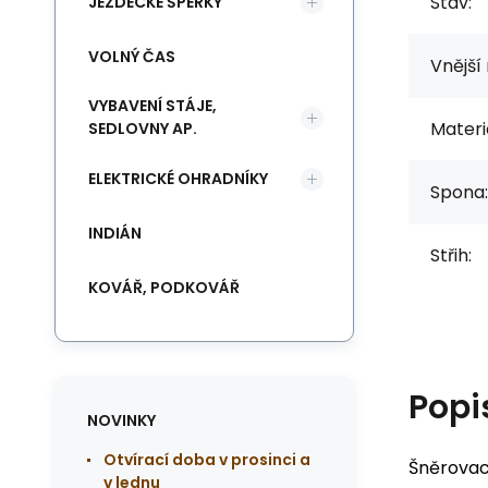
Stav:
JEZDECKÉ ŠPERKY
VOLNÝ ČAS
Vnější 
VYBAVENÍ STÁJE,
Materiá
SEDLOVNY AP.
ELEKTRICKÉ OHRADNÍKY
Spona:
INDIÁN
Střih:
KOVÁŘ, PODKOVÁŘ
Popi
NOVINKY
Otvírací doba v prosinci a
Šněrovac
v lednu