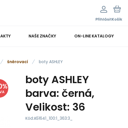
Přihlásit
Košík
AKTY
NAŠE ZNAČKY
ON-LINE KATALOGY
šněrovací
boty ASHLEY
boty ASHLEY
0
%
barva: černá,
EVA
Velikost: 36
Kód:
A51641_100:1_363:3_