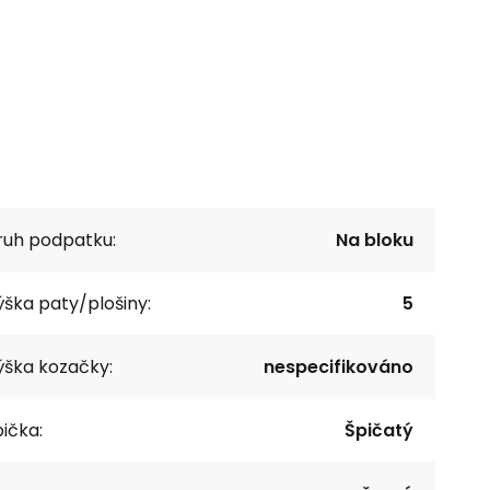
ruh podpatku:
Na bloku
ška paty/plošiny:
5
ýška kozačky:
nespecifikováno
ička:
Špičatý