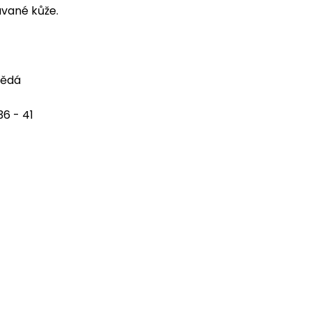
vané kůže.
nědá
 36 - 41