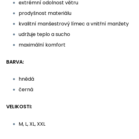
extrémní odolnost větru
prodyšnost materiálu
kvalitní manšestrový límec a vnitřní manžety
udržuje teplo a sucho
maximální komfort
BARVA:
hnědá
černá
VELIKOSTI:
M, L, XL, XXL