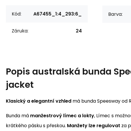
Kód:
A67455_1:4_293:6_
Barva:
Záruka:
24
Popis
australská bunda Sp
jacket
Klasický a elegantní vzhled
má bunda Speesway od 
Bunda má
manžestrový límec
a lokty
, Límec s možno
krátkého pásku s přeskou.
Manžety lze regulovat
za p