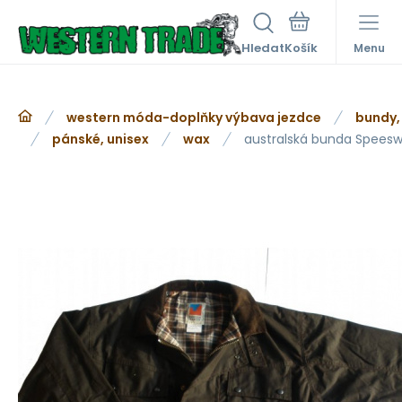
Hledat
Menu
western móda-doplňky výbava jezdce
bundy,
pánské, unisex
wax
australská bunda Speesw