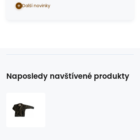
Další novinky
Naposledy navštívené produkty
australská
bunda
Speesway
jacket