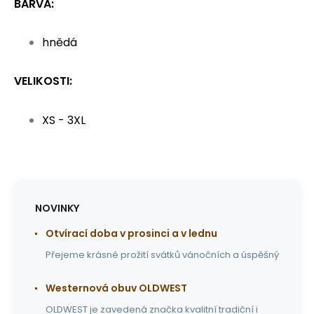
BARVA:
hnědá
VELIKOSTI:
XS - 3XL
NOVINKY
Otvírací doba v prosinci a v lednu
Přejeme krásné prožití svátků vánočních a úspěšný
Westernová obuv OLDWEST
OLDWEST je zavedená značka kvalitní tradiční i