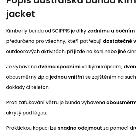
Popis
australská bunda Kim
jacket
Kimberly bunda od SCIPPIS je díky
zadnímu a bočním
předurčena pro všechny, kteří potřebují
dostatečně 
outdoorových aktivitách, při jízdě na koni nebo jiné činn
Je vybavena
dvěma spodními
velkými kapsami,
dvěm
obousměrný zip a
jednou vnitřní
se zajištěním na suc
doklady či telefon.
Proti zafukování větru je bunda vybavena
obousměrn
ukrytý pod légou.
Praktickou kapuci lze
snadno odejmout
za pomocí dr