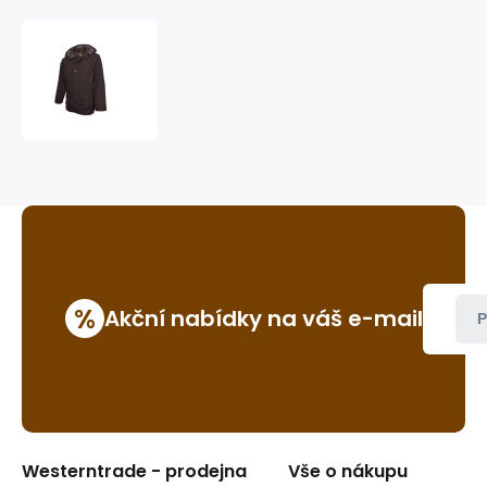
australská
bunda
Kimberley
jacket
%
Akční nabídky na váš e-mail
P
Westerntrade - prodejna
Vše o nákupu