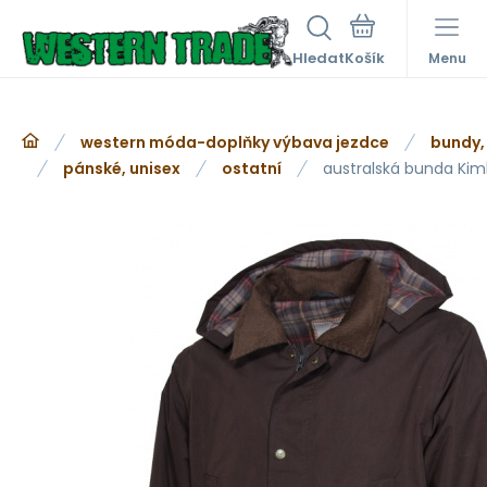
Hledat
Menu
western móda-doplňky výbava jezdce
bundy,
pánské, unisex
ostatní
australská bunda Kim