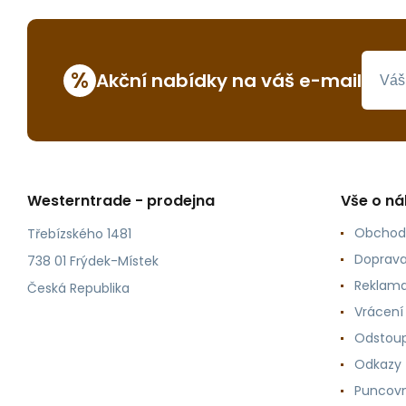
%
Akční nabídky na váš e-mail
Westerntrade - prodejna
Vše o n
Obchod
Třebízského 1481
Doprava
738 01 Frýdek-Místek
Reklama
Česká Republika
Vrácení
Odstoup
Odkazy
Puncovn