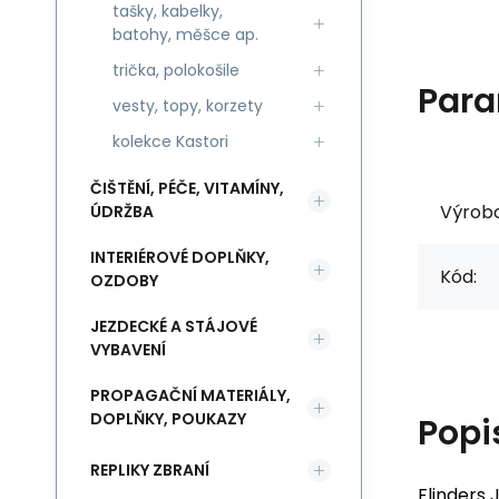
tašky, kabelky,
batohy, měšce ap.
trička, polokošile
Para
vesty, topy, korzety
kolekce Kastori
ČIŠTĚNÍ, PÉČE, VITAMÍNY,
Výrob
ÚDRŽBA
INTERIÉROVÉ DOPLŇKY,
Kód:
OZDOBY
JEZDECKÉ A STÁJOVÉ
VYBAVENÍ
PROPAGAČNÍ MATERIÁLY,
DOPLŇKY, POUKAZY
Popi
REPLIKY ZBRANÍ
Flinders