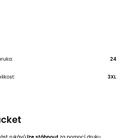
ruka:
24
likost:
3XL
acket
 část rukávů
lze stáhnout
za pomocí druku.