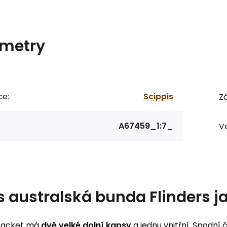
metry
ce:
Scippis
Zá
A67459_1:7_
Ve
s
australská bunda Flinders j
 Jacket má
dvě velké dolní kapsy
a jednu vnitřní. Spodní