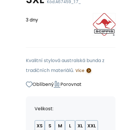
Kód:
A67459_1:7_
3 dny
Kvalitní stylová australská bunda z
tradičních materiálů.
Více
Oblíbený
Porovnat
Velikost:
XS
S
M
L
XL
XXL