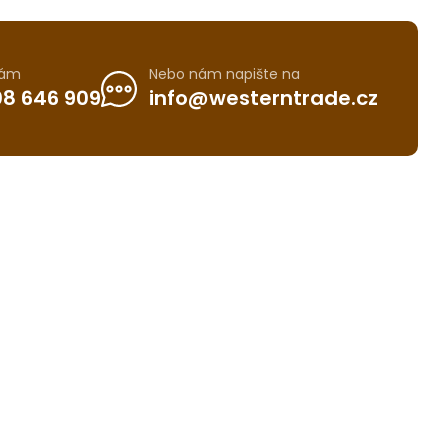
nám
Nebo nám napište na
8 646 909
info@westerntrade.cz