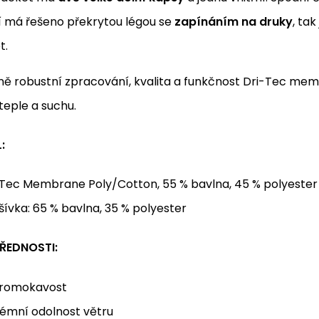
í má řešeno překrytou légou se
zapínáním na druky
, tak
t.
ě robustní zpracování, kvalita a funkčnost Dri-Tec mem
teple a suchu.
:
-Tec Membrane Poly/Cotton, 55 % bavlna, 45 % polyester
ívka: 65 % bavlna, 35 % polyester
ŘEDNOSTI:
romokavost
rémní odolnost větru