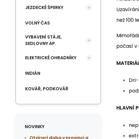
JEZDECKÉ ŠPERKY
Uzavírán
než 100 le
VOLNÝ ČAS
Mimořádn
VYBAVENÍ STÁJE,
SEDLOVNY AP.
počasí v 
ELEKTRICKÉ OHRADNÍKY
MATERIÁL
INDIÁN
Dri
KOVÁŘ, PODKOVÁŘ
podš
HLAVNÍ P
nep
NOVINKY
ext
Otvírací doba v prosinci a