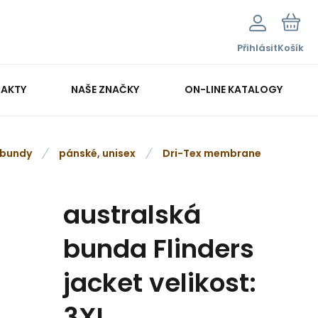
Přihlásit
Košík
AKTY
NAŠE ZNAČKY
ON-LINE KATALOGY
bundy
pánské, unisex
Dri-Tex membrane
australská
bunda Flinders
jacket velikost:
3XL