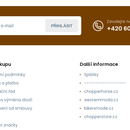
Zavolejte 
PŘIHLÁSIT
+420 60
ákupu
Další informace
ní podmínky
Splátky
 a platba
------------------
ční řád
chopperhorse.cz
 a výměna zboží
westernmoda.cz
ení od smlouvy
bikersmode.cz
chopperstore.cz
í značky