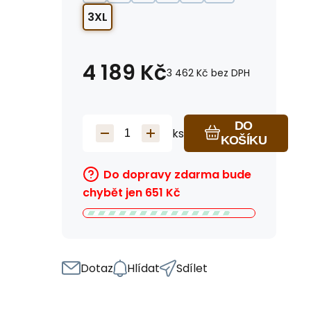
3XL
4 189
Kč
3 462
Kč
bez DPH
DO
ks
KOŠÍKU
Do dopravy zdarma bude
chybět jen
651
Kč
Dotaz
Hlídat
Sdílet