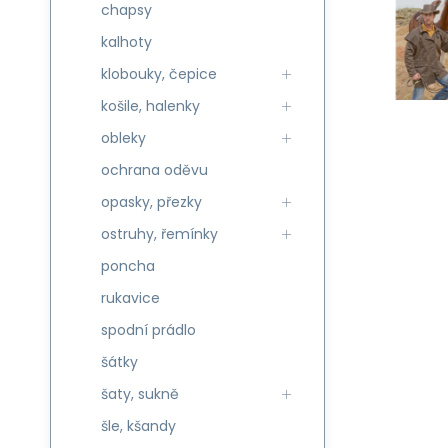
chapsy
kalhoty
klobouky, čepice
košile, halenky
obleky
ochrana oděvu
opasky, přezky
ostruhy, řemínky
poncha
rukavice
spodní prádlo
šátky
šaty, sukně
šle, kšandy