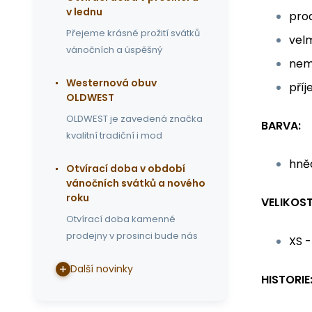
v lednu
pro
Přejeme krásné prožití svátků
velm
vánočních a úspěšný
nem
Westernová obuv
pří
OLDWEST
OLDWEST je zavedená značka
BARVA:
kvalitní tradiční i mod
hně
Otvírací doba v období
vánočních svátků a nového
roku
VELIKOST
Otvírací doba kamenné
prodejny v prosinci bude nás
XS -
Další novinky
HISTORIE