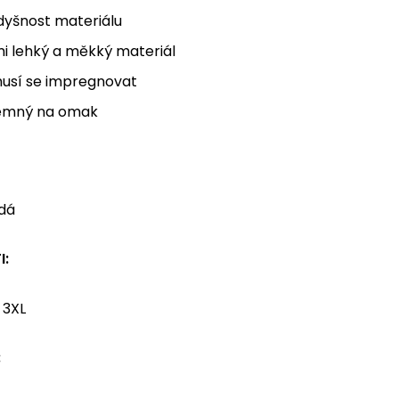
dyšnost materiálu
i lehký a měkký materiál
usí se impregnovat
jemný na omak
dá
I:
 3XL
: