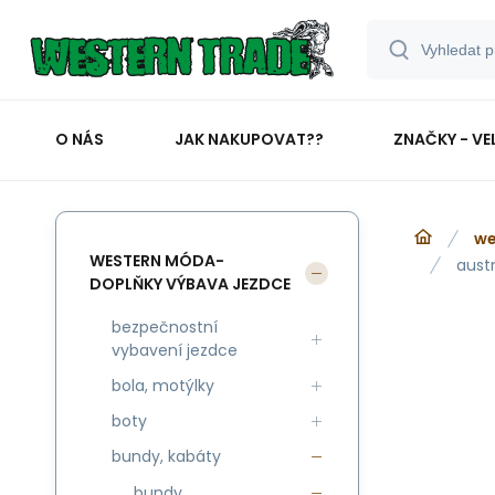
O NÁS
JAK NAKUPOVAT??
ZNAČKY - VE
we
WESTERN MÓDA-
austr
DOPLŇKY VÝBAVA JEZDCE
bezpečnostní
vybavení jezdce
bola, motýlky
boty
bundy, kabáty
bundy