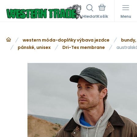
Hledat
Menu
western móda-doplňky výbava jezdce
bundy,
pánské, unisex
Dri-Tex membrane
australsk