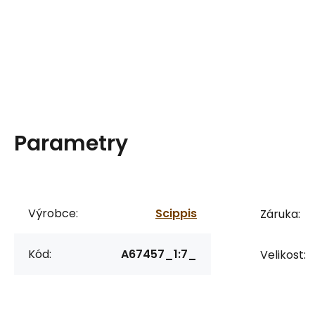
Parametry
Výrobce:
Scippis
Záruka:
Kód:
A67457_1:7_
Velikost: