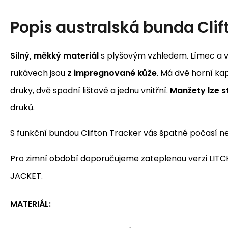
Popis
australská bunda Clif
Silný, měkký materiál
s plyšovým vzhledem. Límec a v
rukávech jsou
z impregnované kůže
. Má dvě horní ka
druky, dvě spodní lištové a jednu vnitřní.
Manžety lze 
druků.
S funkční bundou Clifton Tracker vás špatné počasí n
Pro zimní období doporučujeme zateplenou verzi LIT
JACKET.
MATERIÁL: