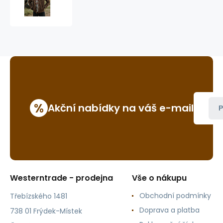
Clifton
jacket
%
Akční nabídky na váš e-mail
P
Westerntrade - prodejna
Vše o nákupu
Obchodní podmínky
Třebízského 1481
Doprava a platba
738 01 Frýdek-Místek