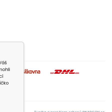
 Váš
mohli
cí
íčko