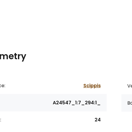
metry
ce:
Scippis
Ve
A24547_1:7_294:1_
Ba
:
24