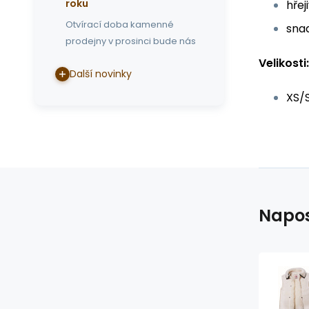
roku
hřej
Otvírací doba kamenné
snad
prodejny v prosinci bude nás
Velikosti:
Další novinky
XS/S
Napos