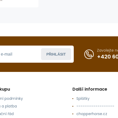
Wool Liner
Zavolejte 
PŘIHLÁSIT
+420 60
ákupu
Další informace
ní podmínky
Splátky
 a platba
------------------
ční řád
chopperhorse.cz