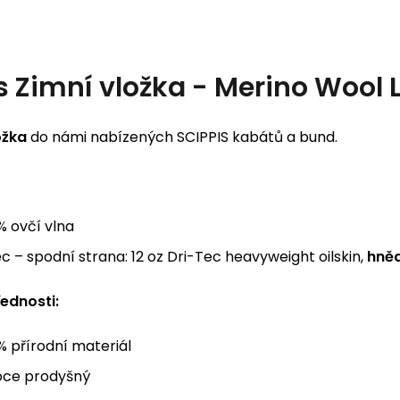
s
Zimní vložka - Merino Wool L
ožka
do námi nabízených SCIPPIS kabátů a bund.
% ovčí vlna
c – spodní strana: 12 oz Dri-Tec heavyweight oilskin,
hně
řednosti:
% přírodní materiál
oce prodyšný