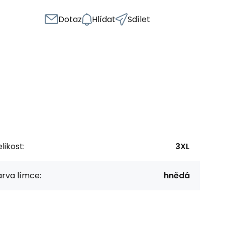
Dotaz
Hlídat
Sdílet
likost:
3XL
rva límce:
hnědá