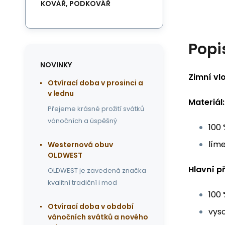
KOVÁŘ, PODKOVÁŘ
Popi
NOVINKY
Zimní vl
Otvírací doba v prosinci a
v lednu
Materiál:
Přejeme krásné prožití svátků
vánočních a úspěšný
100 
líme
Westernová obuv
OLDWEST
Hlavní p
OLDWEST je zavedená značka
kvalitní tradiční i mod
100 
Otvírací doba v období
vys
vánočních svátků a nového