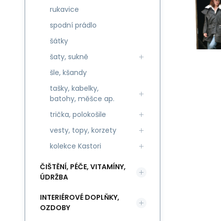
rukavice
spodní prádlo
šátky
šaty, sukně
šle, kšandy
tašky, kabelky,
batohy, měšce ap.
trička, polokošile
vesty, topy, korzety
kolekce Kastori
ČIŠTĚNÍ, PÉČE, VITAMÍNY,
ÚDRŽBA
INTERIÉROVÉ DOPLŇKY,
OZDOBY