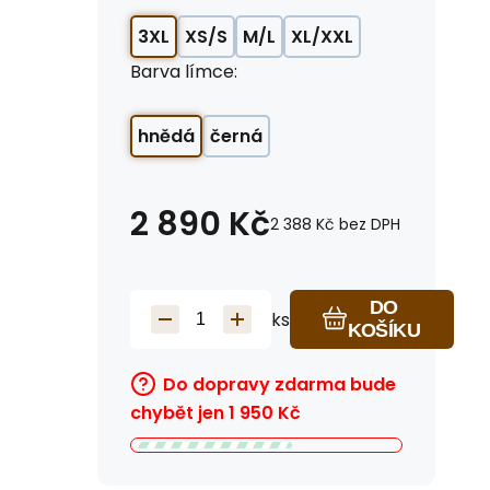
3XL
XS/S
M/L
XL/XXL
Barva límce:
hnědá
černá
2 890
Kč
2 388
Kč
bez DPH
DO
ks
KOŠÍKU
Do dopravy zdarma bude
chybět jen
1 950
Kč