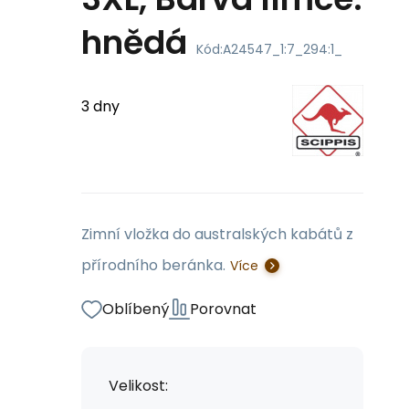
hnědá
Kód:
A24547_1:7_294:1_
3 dny
Zimní vložka do australských kabátů z
přírodního beránka.
Více
Oblíbený
Porovnat
Velikost: