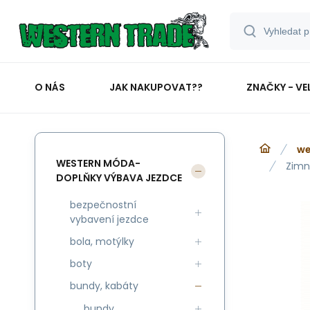
O NÁS
JAK NAKUPOVAT??
ZNAČKY - VE
we
WESTERN MÓDA-
Zimní
DOPLŇKY VÝBAVA JEZDCE
bezpečnostní
vybavení jezdce
bola, motýlky
boty
bundy, kabáty
bundy