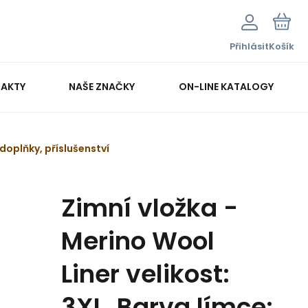
Přihlásit
Košík
AKTY
NAŠE ZNAČKY
ON-LINE KATALOGY
doplňky, příslušenství
Zimní vložka -
Merino Wool
Liner velikost:
3XL, Barva límce: