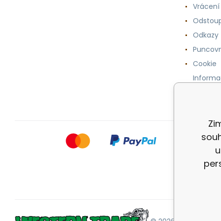
Vrácení
Odstoup
Odkazy
Puncovn
Cookie
Informa
osobníc
Zim
souh
u
per