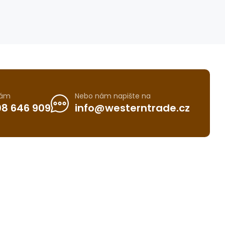
nám
Nebo nám napište na
8 646 909
info@westerntrade.cz