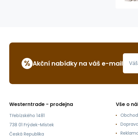
%
Akční nabídky na váš e-mail
Westerntrade - prodejna
Vše o n
Obchod
Třebízského 1481
Doprava
738 01 Frýdek-Místek
Reklama
Česká Republika