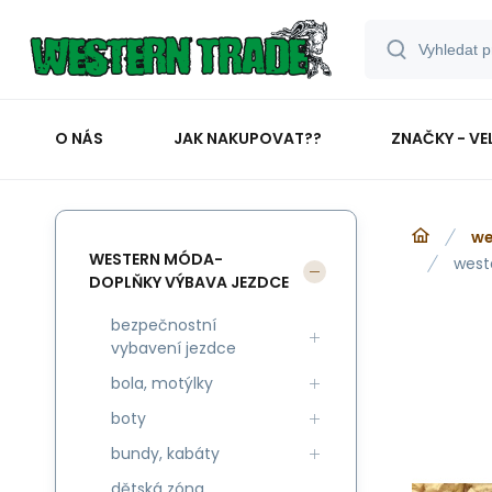
O NÁS
JAK NAKUPOVAT??
ZNAČKY - VE
we
WESTERN MÓDA-
west
DOPLŇKY VÝBAVA JEZDCE
bezpečnostní
vybavení jezdce
bola, motýlky
boty
bundy, kabáty
dětská zóna