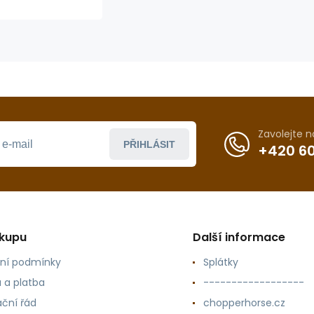
GVR 438
Zavolejte 
PŘIHLÁSIT
+420 60
ákupu
Další informace
ní podmínky
Splátky
 a platba
------------------
ční řád
chopperhorse.cz