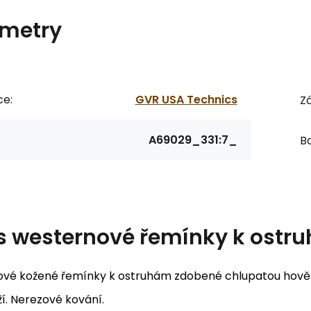
metry
ce:
GVR USA Technics
Zá
A69029_331:7_
Ba
s
westernové řemínky k ostr
vé kožené řemínky k ostruhám zdobené chlupatou hovězí
ží. Nerezové kování.