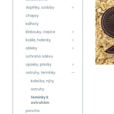
doplňky, ozdoby
chapsy
kalhoty
klobouky, čepice
košile, halenky
obleky
ochrana oděvu
opasky, přezky
ostruhy, řemínky
kolečka, nýty
ostruhy
řemínky k
ostruhám
poncha