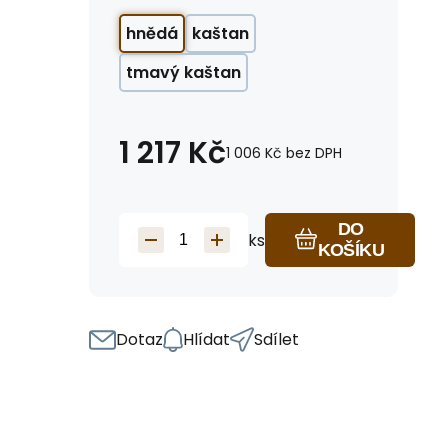
hnědá
kaštan
tmavý kaštan
1 217
Kč
1 006
Kč
bez DPH
DO
ks
KOŠÍKU
Dotaz
Hlídat
Sdílet