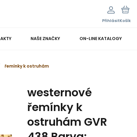
Přihlásit
Košík
AKTY
NAŠE ZNAČKY
ON-LINE KATALOGY
řemínky k ostruhám
westernové
řemínky k
ostruhám GVR
438 Barva: