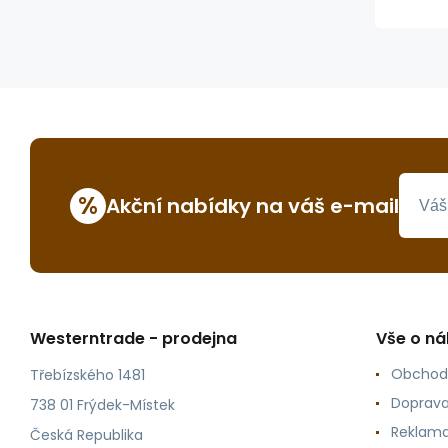
%
Akční nabídky na váš e-mail
Westerntrade - prodejna
Vše o n
Obchod
Třebízského 1481
Doprava
738 01 Frýdek-Místek
Reklama
Česká Republika