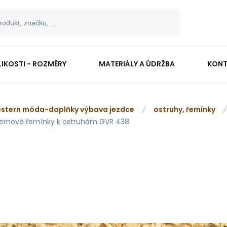
LIKOSTI - ROZMĚRY
MATERIÁLY A ÚDRŽBA
KONT
stern móda-doplňky výbava jezdce
ostruhy, řemínky
ernové řemínky k ostruhám GVR 438