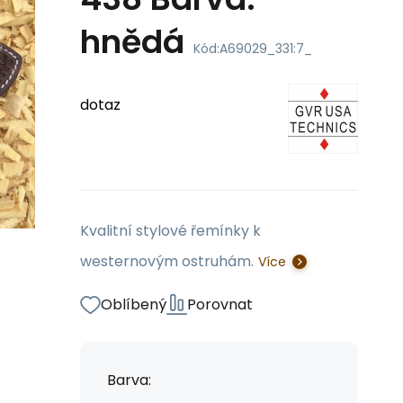
hnědá
Kód:
A69029_331:7_
dotaz
Kvalitní stylové řemínky k
westernovým ostruhám.
Více
Oblíbený
Porovnat
Barva: