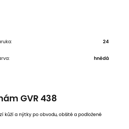
ruka:
24
rva:
hnědá
uhám GVR 438
 kůží a nýtky po obvodu, obšité a podložené