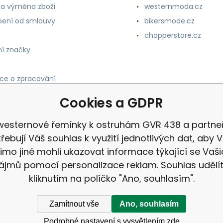
 a výměna zboží
westernmoda.cz
ení od smlouvy
bikersmode.cz
chopperstore.cz
í značky
ce o zpracování
h údajů
Cookies a GDPR
westernové řemínky k ostruhám GVR 438 a partneř
řebují Váš souhlas k využití jednotlivých dat, aby
imo jiné mohli ukazovat informace týkající se Vaši
ájmů pomocí personalizace reklam. Souhlas udělí
kliknutím na políčko "Ano, souhlasím".
Zamítnout vše
Ano, souhlasím
Podrobné nastavení s vysvětlením zde