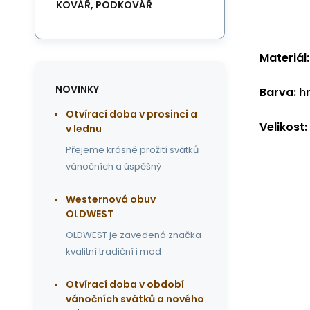
KOVÁŘ, PODKOVÁŘ
Materiál:
NOVINKY
Barva:
hn
Otvírací doba v prosinci a
Velikost:
v lednu
Přejeme krásné prožití svátků
vánočních a úspěšný
Westernová obuv
OLDWEST
OLDWEST je zavedená značka
kvalitní tradiční i mod
Otvírací doba v období
vánočních svátků a nového