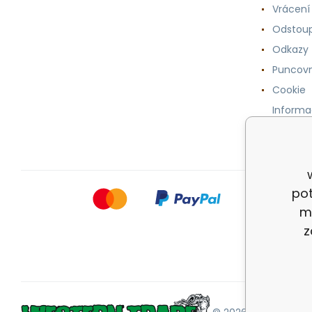
Vrácení
Odstoup
Odkazy
Puncovn
Cookie
Informa
osobníc
pot
m
z