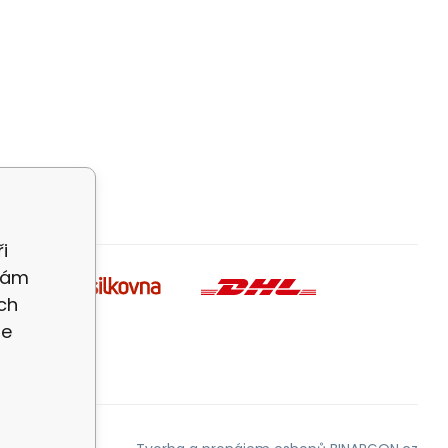
i
 Vám
ch
te