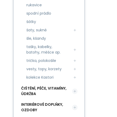
rukavice
spodní prádlo
šátky
šaty, sukně
šle, kšandy
tašky, kabelky,
batohy, měšce ap.
trička, polokošile
vesty, topy, korzety
kolekce Kastori
ČIŠTĚNÍ, PÉČE, VITAMÍNY,
ÚDRŽBA
INTERIÉROVÉ DOPLŇKY,
OZDOBY