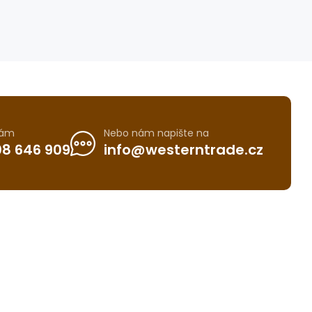
nám
Nebo nám napište na
8 646 909
info@westerntrade.cz